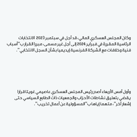
وكان المجلس العسكري المالي، قد أجل في سبتمبر 2023 الانتخابات
الرئاسية المقررة في فبراير 2024 إلى أجل غير مسمى، مبررا القرار ب”أسباب
فنية وخلافات مع الشركة الفرنسية إيديميا بشأن السجل الانتخابي”.
وأول أمس الأربعاء أصدر رئيس المجلس العسكري عاصيمي غويتا قرارا
يقضي بتعليق نشاطات الأحزاب والجمعيات ذات الطابع السياسي حتى
إشعار آخر”، متهما إياها ب”المسؤولية عن أعمال تخريب”.