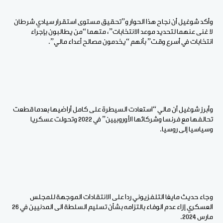
وأكد شوغيل أن نجاح هذا الحوار و”تحقيق مستوى استقرار سيادي شرطان
لا غنى عنهما لتحديد موعد الانتخابات”، متهما “من يطالبون بإجراء
انتخابات في أسرع وقت” بأنهم “يخدمون مصالح أعداء مالي”.
وأبرز شوغيل أن مالي “استعادت السيطرة على كامل أراضيها بعدما قطعت
تحالفها مع فرنسا وشركائها الأوروبيين” في 2022 وتحولت عسكريا
وسياسيا إلى روسيا.
وجاء حديث مايغا التلفزيوني ردا على الانتقادات الموجهة للمجلس
العسكري إزاء عدم الوفاء بالتزامه بشأن تسليم السلطة الى المدنيين في 26
مارس 2024.