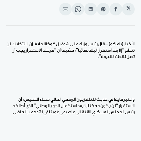
𝕏
انشر
Share
انشر
Share
انشر
على
on
على
on
على
الفيسبوك
Pinterest
لينكد
WhatsApp
الإيميل
إن
الأخبار (باماكو) – قال رئيس وزراء مالي شوغيل كوكالا مايغا إن الانتخابات لن
تنظم “إلا بعد استقرار البلاد نهائيا”، مضيفا أن “مرحلة الاستقرار يجب أن
تصل نقطة اللاعودة”.
واعتبر مايغا في حديث للتلفزيون الرسمي المالي مساء الخميس، أن
الاستقرار “لن يكون ممكنا إلا بعد استكمال الحوار الوطني” الذي أطلقه
رئيس المجلس العسكري الانتقالي عاصيمي غويتا في 31 دجمبر الماضي.