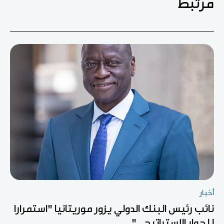
مرتبط
أخبار
نائب رئيس البنك الدولي يزور موريتانيا "استمرارا
للحوار الاستراتيجي"