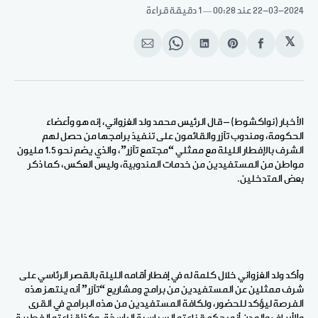
22-03-2024
عند 00:28
1 دقيقة قراءة
𝕏
انشر
Share
انشر
Share
انشر
على
on
على
on
على
الفيسبوك
Pinterest
لينكد
WhatsApp
الإيميل
إن
الأخبار (نواكشوط) – قال الرئيس محمد ولد الغزواني، إنه هو وأعضاء
الحكومة، ومندوب تآزر والقائمون على تنفيذ برامجها من حصل لهم
الشرف بالإفطار الليلة مع ممثلي “مجتمع تآزر”، والذي يضم نحو 1.5 مليون
مواطن من المستفيدين من خدمات المندوبية، وليس العكس، كما ذكر
بعض المتدخلين.
وأكد ولد الغزواني خلال كلمة له في إفطار أقامه الليلة بالقصر الرئاسي على
شرف ممثلين عن المستفيدين من برامج ومشاريع “تآزر” أنه ينتهز هذه
الفرصة ليؤكد للحضور، ولكافة المستفيدين من هذه البرامج في القرى