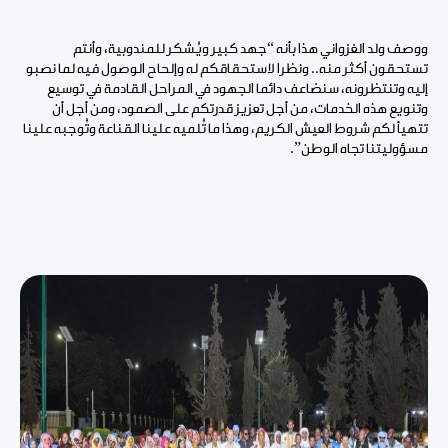
ووصف ولد الغزواني هذا بأنه “جهد كبير ويُشكر للمندوبية، وأنتم
تستحقون أكثر منه.. ونظرا لاستحقاقكم له وإلحاح الوصول فيه لما نصبو
إليه وتنتظرونه، سنضاعف دائما الجهود في المراحل القادمة في توسيع
وتنويع هذه الخدمات، من أجل تعزيز قدرتكم على الصمود، ومن أجل أن
تتهيأ لكم شروط العيش الكريم، وهذا ما تُلميه علينا القناعة وتُوجبه علينا
مسؤوليتنا تجاه الوطن”.