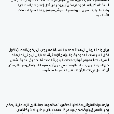
انشغالهم الدائم بالظروف التي تَعيش فيها هذه الفئات، وحرصهم على
استخدام كل المتاح وما يمكن أن يوفر من أجل إدماجهم اقتصاديا
واجتماعيا وتحسين ظروفهم المعيشية، وتعزيز نفاذهم للخدمات
الأساسية.
ورأى ولد الغزواني أن هذا الهدف بالنسبة لهم يجب أن يكون المصبَّ الأول
لكل السياسات العمومية، والبرامج الإنمائية، لافتا إلى أن جنْيَ ثمار هذه
السياسات العمومية والإصلاحات البنوية الهادفة لتحقيق تنمية تشمل
كل المواطنين يتطلب الوقت، في حين أن ضغوط الحياة اليومية لا يمكن
أن تُتحمّل في انتظار أن تتحقق التنمية المنشودة.
وأردف ولد الغزواني مخاطبا الحضور: “هذا هو ما جعلنا نرى لزاما علينا بحكم
وعينا العميق بأوضاعكم، وتنفيذا لتعهداتنا أن نبدأ ببناء شبكة أمان