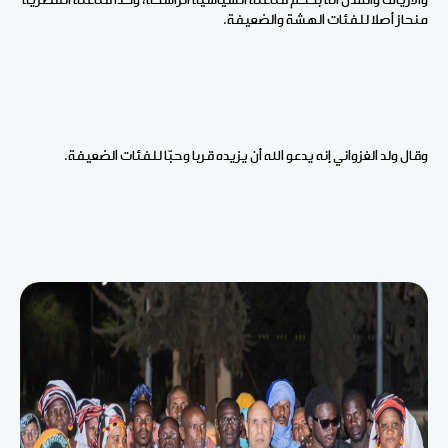
والأرياف والمدن أنه بحكم قناعته السياسية الراسخة، وكذا قناعته الفطرية
منحاز أصلا للفئات الهشة والضعيفة.
وقال ولد الغزواني إنه يدعو الله أن يزيده قربا وحبّا للفئات الضعيفة.