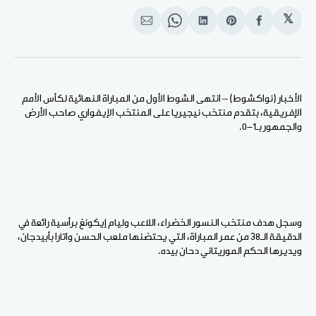
𝕏
انشر
Share
انشر
Share
انشر
على
on
على
on
على
الفيسبوك
Pinterest
لينكد
WhatsApp
الإيميل
إن
الأخبار (نواكشوط) – انتهى الشوط الأول من المباراة النهائية لكأس الأمم
الإفريقية، بتقدم منتخب نيجيريا على المنتخب الإيفواري صاحب الأرض
والجمهور بـ1-0.
وسجل هدف منتخب النسور الخضراء، اللاعب وليام إيكونغ برأسية رائعة في
الدقيقة الـ38 من عمر المباراة، التي يحتضنها ملعب الحسن واتارا بأبيدجان،
ويديرها الحكم الموريتاني دحان بيده.