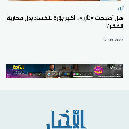
آراء
هل أصبحت «تآزر».. أكبر بؤرة للفساد بدل محاربة
الفقر؟
07-08-2026