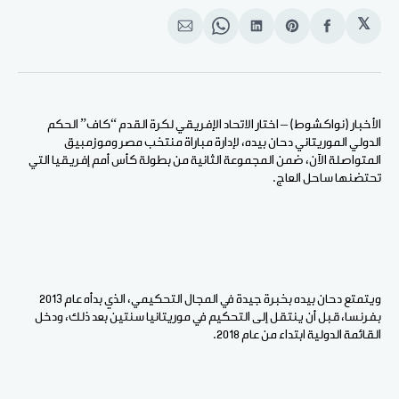
𝕏
انشر
Share
انشر
Share
انشر
على
on
على
on
على
الفيسبوك
Pinterest
لينكد
WhatsApp
الإيميل
إن
الأخبار (نواكشوط) – اختار الاتحاد الإفريقي لكرة القدم “كاف” الحكم
الدولي الموريتاني دحان بيده، لإدارة مباراة منتخب مصر وموزمبيق
المتواصلة الآن، ضمن المجموعة الثانية من بطولة كأس أمم إفريقيا التي
تحتضنها ساحل العاج.
ويتمتع دحان بيده بخبرة جيدة في المجال التحكيمي، الذي بدأه عام 2013
بفرنسا، قبل أن ينتقل إلى التحكيم في موريتانيا سنتين بعد ذلك، ودخل
القائمة الدولية ابتداء من عام 2018.