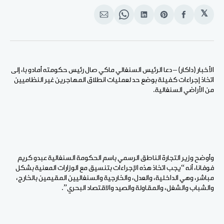
𝕏
انشر
Share
انشر
Share
انشر
على
on
على
on
على
الفيسبوك
Pinterest
لينكد
WhatsApp
الإيميل
إن
الأخبار (داكار) – دعا الرئيس السنغالي ماكي صال رئيس حكومته أمادو با، إلى
اتخاذ إجراءات كفيلة بوضع حد لعمليات انطلاق المهاجرين غير النظاميين
من الأراضي السنغالية.
وأوضح وزير التجارة الناطق الرسمي باسم الحكومة السنغالية عبدو كريم
فوفانا، أنه “يجب اتخاذ هذه الإجراءات بتنسيق مع الوزارات المعنية بشكل
مباشر، وهي الداخلية، والعدل، والخارجية والسنغاليين المقيمين بالخارج،
والشباب والشغل، والمقاولة والصيد والاقتصاد البحري”.