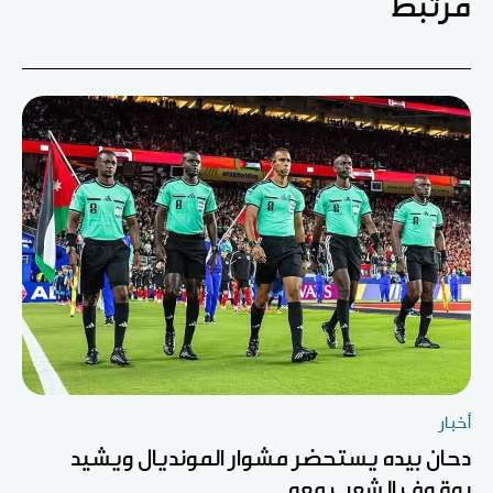
مرتبط
أخبار
دحان بيده يستحضر مشوار المونديال ويشيد
بوقوف الشعب معه