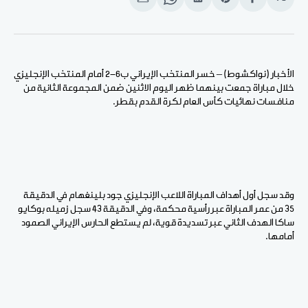
انشر
Share
انشر
Share
انشر
على
on
على
on
على
الفيسبوك
Pinterest
لينكد
WhatsApp
الإيميل
إن
الأخبار (نواكشوط) – خسر المنتخب الإيراني ب6-2 أمام المنتخب الإنجليزي
خلال مباراة جمعت بينهما ظهر اليوم الاثنين ضمن المجموعة الثانية من
منافسات نهائيات كأس العام لكرة القدم بقطر.
وقد سجل أول أهداف المباراة اللاعب الإنجليزي جود بلينغهام في الدقيقة
35 من عمر المباراة عبر رأسية محكمة، وفي الدقيقة 43 سجل زميله بوكايو
ساكا الهدف الثاني عبر تسديدة قوية، لم يستطع الحارس الإيراني الصمود
أمامها.