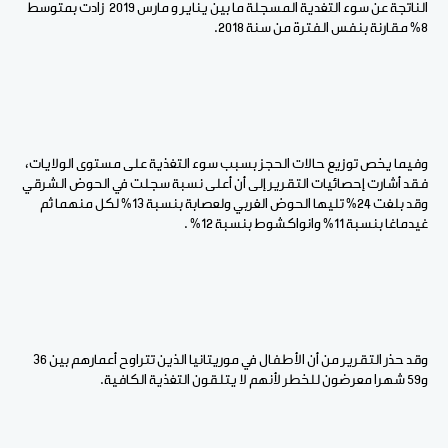
الناتجة عن سوء التغدية المسجلة ما بين يناير و مارس 2019 زادت بمتوسط
8٪ مقارنة بنفس الفترة من سنة 2018.
وفيما يخص توزيع حالات الحجز بسبب سوء التغذية على مستوى الولايات،
فقد أشارت إحصائيات التقرير إلى أن أعلى نسبة سجلت في الحوض الشرقي
وقد بلغت 24٪ تليها الحوض الغربي ولعصابة بنسبة 13٪ لكل منهما ثم
غيدماغا بنسبة 11٪ وانواكشوط بنسبة 12٪ .
وقد حذر التقرير من أن الأطفال في موريتانيا الذين تتراوح أعمارهم بين 36
و59 شهرا معرضون للخطر لأنهم لا يتلقون التغذية الكافية.