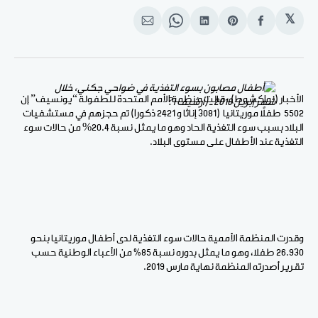
𝕏
انشر
Share
انشر
Share
انشر
على
on
على
on
على
الفيسبوك
Pinterest
لينكد
WhatsApp
الإيميل
إن
الأخبار (نواكشوط) ـ قالت منظمة الأمم المتحدة للطفولة “يونسيف” إن
5502 طفلاً موريتانيا (3081 إناثا و 2421 ذكورا) تم حجزهم في مستشفيات
البلاد بسبب سوء التغذية الحاد وهو ما يمثل نسبة 20.4% من حالات سوء
التغذية عند الأطفال على مستوى البلاد.
وقدرت المنظمة الأممية حالات سوء التغذية لدى أطفال موريتانيا بنحو
26.930 طفلا، وهو ما يمثل بدوره نسبة 85٪ من الأعباء الوطنية حسب
تقرير أصدرته المنظمة نهاية مارس 2019.