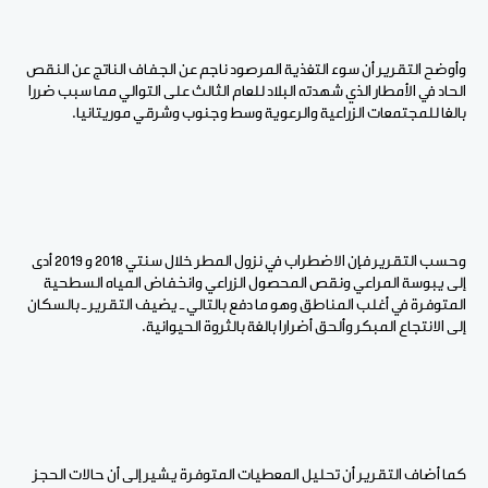
وأوضح التقرير أن سوء التغذية المرصود ناجم عن الجفاف الناتج عن النقص
الحاد في الأمطار الذي شهدته البلاد للعام الثالث على التوالي مما سبب ضررا
بالغا للمجتمعات الزراعية والرعوية وسط وجنوب وشرقي موريتانيا.
وحسب التقرير فإن الاضطراب في نزول المطر خلال سنتي 2018 و 2019 أدى
إلى يبوسة المراعي ونقص المحصول الزراعي وانخفاض المياه السطحية
المتوفرة في أغلب المناطق وهو ما دفع بالتالي ـ يضيف التقرير ـ بالسكان
إلى الانتجاع المبكر وألحق أضرارا بالغة بالثروة الحيوانية.
كما أضاف التقرير أن تحليل المعطيات المتوفرة يشير إلى أن حالات الحجز