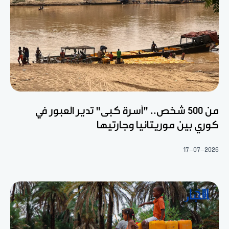
من 500 شخص.. "أسرة كبى" تدير العبور في
كوري بين موريتانيا وجارتيها
17-07-2026