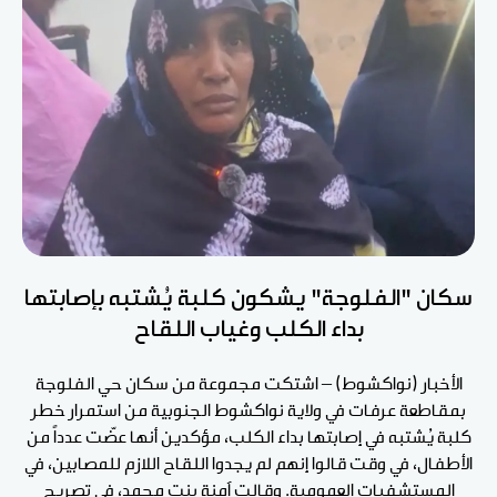
سكان "الفلوجة" يشكون كلبة يُشتبه بإصابتها
بداء الكلب وغياب اللقاح
الأخبار (نواكشوط) – اشتكت مجموعة من سكان حي الفلوجة
بمقاطعة عرفات في ولاية نواكشوط الجنوبية من استمرار خطر
كلبة يُشتبه في إصابتها بداء الكلب، مؤكدين أنها عضّت عدداً من
الأطفال، في وقت قالوا إنهم لم يجدوا اللقاح اللازم للمصابين، في
المستشفيات العمومية. وقالت آمنة بنت محمد، في تصريح