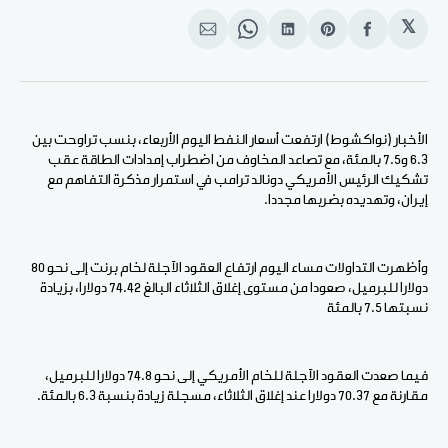
𝕏
انشر
Share
انشر
Share
انشر
على
on
على
on
على
الفيسبوك
Pinterest
لينكد
WhatsApp
الإيميل
إن
الأخبار (نواكشوط) ارتفعت أسعار النفط اليوم الأربعاء، بنسب تراوحت بين
6.3 و7.5 بالمئة، مع تصاعد المخاوف من اضطراب إمدادات الطاقة عقب
تشكيك الرئيس الأمريكي دونالد ترامب في استمرار مذكرة التفاهم مع
إيران، وتهديده بضربها مجددا.
وأظهرت التداولات مساء اليوم ارتفاع العقود الآجلة لخام برنت إلى نحو 80
دولارا للبرميل، صعودا من مستوى إغلاق الثلاثاء البالغ 74.42 دولارا، بزيادة
نسبتها 7.5 بالمئة
فيما صعدت العقود الآجلة للخام الأمريكي إلى نحو 74.8 دولارا للبرميل،
مقارنة مع 70.37 دولارا عند إغلاق الثلاثاء، مسجلة زيادة بنسبة 6.3 بالمئة.