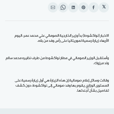
𝕏
انشر
Share
انشر
Share
انشر
على
on
على
on
على
الفيسبوك
Pinterest
لينكد
WhatsApp
الإيميل
إن
الاخبار (نواكشوط) بدأ وزير الخارجية الصومالي علي محمد عمر، اليوم
الأربعاء زيارة رسمية لموريتانيا على رأس وفد من بلاه.
وأستقبل الوزير الصومالي في مطار نواكشوط من طرف نظيره محمد سالم
ولد مرزوك.
وقالت وسائل إعلام صومالية إن هذه الزيارة هي أول زيارة رسمية على
المستوى الوزاري يقوم بها وفد صومالي إلى نواكشوط، دون كشف
تفاصيل بشأن أجندتها.