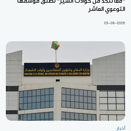
"معا للحد من حوادث السير" تطلق موسمها
التوعوي العاشر
09-08-2026
أخبار