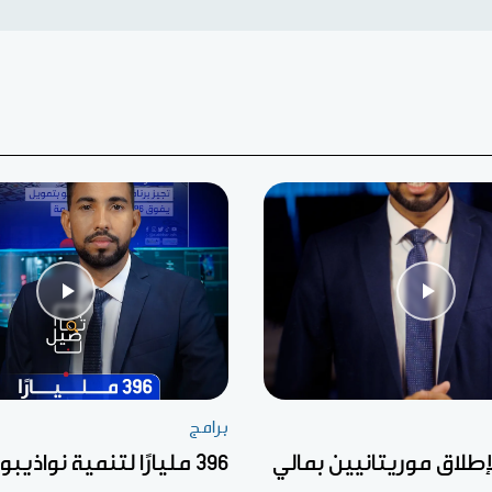
برامج
إطلاق موريتانيين بمالي
396 مليارًا لتنمية نواذيبو