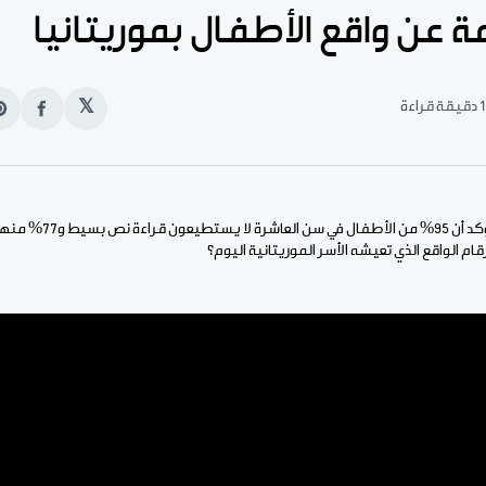
ة عن واقع الأطفال بموريتانيا
1 دقيقة قراءة
𝕏
انشر
e
على
n
الفيس
t
تقرير جديد لليونيسف يؤكد أن
م الواقع الذي تعيشه الأسر الموريتانية اليوم؟