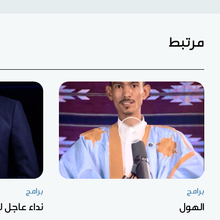
مرتبط
برامج
برامج
الهول
نداء عاجل ل