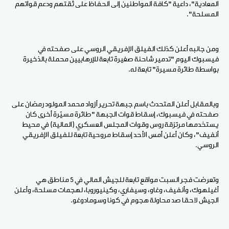
المعادية"، داعية "كافة المواطنين إلى الحفاظ على ثقتهم ودعم قواتهم
المسلحة".
ومن جانبه أعلن كذلك الفيلق الإفريقي الروسي على صفحته في
فيسبوك اليوم "تدمير شاحنة صغيرة تابعة للإرهابيين محملة بالذخيرة
بواسطة طائرة مسيرة" تابعة له.
وبالمقابل أعلن المتحدث باسم جبهة تحرير أزواد محمد المولود رمضان على
صفحته في فيسبوك، إسقاط قوات الجبهة "طائرة مسيّرة أخرى كان
يستخدمها مرتزقة روس وقوات المجلس العسكري (المالية) في محيط
أنفيف"، وكان أعلن أمس الأحد إسقاط مروحية تابعة للفيلق الإفريقي
الروسي.
وتعرضت فجر السبت مواقع تابعة للجيش المالي في 5 مناطق هي
أغيلهوك، وأنفيف، وغاو، وسيفاري، وكينيوروبا، لهجمات مسلحة، وأعلن
الجيش لاحقا صد محاولة هجوم في كونا وسومادوغو.