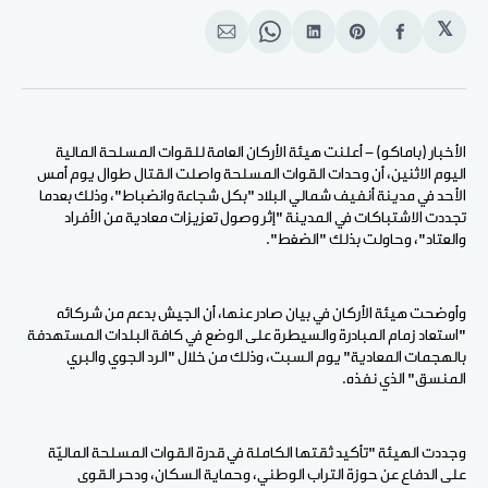
𝕏
انشر
Share
انشر
Share
انشر
على
on
على
on
على
الفيسبوك
Pinterest
لينكد
WhatsApp
الإيميل
إن
الأخبار (باماكو) - أعلنت هيئة الأركان العامة للقوات المسلحة المالية
اليوم الاثنين، أن وحدات القوات المسلحة واصلت القتال طوال يوم أمس
الأحد في مدينة أنفيف شمالي البلاد "بكل شجاعة وانضباط"، وذلك بعدما
تجددت الاشتباكات في المدينة "إثر وصول تعزيزات معادية من الأفراد
والعتاد"، وحاولت بذلك "الضغط".
وأوضحت هيئة الأركان في بيان صادر عنها، أن الجيش بدعم من شركائه
"استعاد زمام المبادرة والسيطرة على الوضع في كافة البلدات المستهدفة
بالهجمات المعادية" يوم السبت، وذلك من خلال "الرد الجوي والبري
المنسق" الذي نفذه.
وجددت الهيئة "تأكيد ثقتها الكاملة في قدرة القوات المسلحة الماليّة
على الدفاع عن حوزة التراب الوطني، وحماية السكان، ودحر القوى