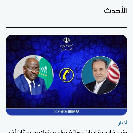
الأحدث
أخبار
وزير خارجية إيران يهاتف ولد مرزوك ويبحثان آخر