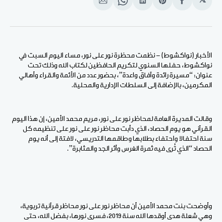
𝕏
انشر
Share
انشر
Share
انشر
على
on
على
on
على
الفيسبوك
Pinterest
لينكد
WhatsApp
الإيميل
إن
الأخبار (نواكشوط) - نظمت محظرة نور على نور، مساء اليوم السبت في
نواكشوط، حفلها السنوي لتكريم الحافظين لكتاب الله وذلك تحت
عنوان: “مسيرة رائدة وآفاق واعدة”، بحضور عدد من الأئمة والقراء وأهالي
المكرمين، بالإضافة إلى السلطات الإدارية والمحلية.
وقالت المديرة العامة لمحاظر نور على نور، مريم محمد الأمين، إن هذا اليوم
القرآني هو يوم الحصاد، الذي دأبت محاظر نور على نور على تنظيمه كل
سنة احتفالا واحتفاء بطلابها وطاقمها التدريسي، لافتة إلى أنه يوم
الحصاد “الذي تُرى فيه ثمرة الغرس وأثر الجد والمثابرة”.
وأوضحت بنت محمد الأمين أن محاظر نور على نور محاظر قرآنية تربوية،
وهي شعلة هدى أوقدها الله سنة 2019، فسرى نورها، بفضل الله، حتى