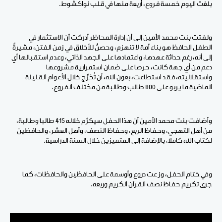
بلغت اليوم خمسة فروع، أربعة منها في قلب نواكشوط.
ولفتت بنت محمد الأمين إلى أن إدارة المحاظر أدركت أن الاستثمار في
الطفل الحافظ هو بناء أمة لا تنهزم، وحصنٌ للأخلاق في زمن الفتن، مشيرةً
إلى أنه، رغم حداثة عهدها، واعتمادها على الجهد الذاتي، وعدم استقبالها أي
دعم من أي جهة كانت، حرصا على ضمان استمرارية مشروعها
واستقلاليته، فقد استطاعت، بعون الله، أن تُخرِّج خلال الأعوام القليلة
الماضية ما يربو على 800 طالب وطالبة من مختلف الفروع.
وأضافت بنت محمد الأمين أن هذا الحفل سيكرَّم خلاله 415 طالبا وطالبة،
من أهل التهجي، وحفاظ الربع، وحفاظ النصف، وأهل العشر، والحافظين
لكتاب الله كاملا، بالإضافة إلى المتميزين خلال السنة الدراسية.
وفي ختام الحفل، وز عت دروع وأوسمة على الحافظين والحافظات، كما
جرى تكريم حفاظ نصف القرآن الكريم وربعه.