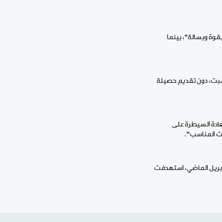
قوة وبسالة"، بينما
سبت، دون تقديم حصيلة
عادة السيطرة على
ت المناسب".
زواد قد شنت بالتنسيق مع جماعة نصرة الإسلام والمسلمين هجمات مسلحة في 25 من أبريل الماضي، استهدفت