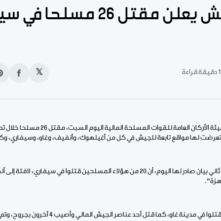
مالي: الجيش يعلن مقتل 26 مسلحا
1 دقيقة قراءة
𝕏
انشر
e
على
n
الفيس
t
الأخبار (باماكو) - أعلنت هيئة الأركان العامة لل
عرضت لها مواقع تابعة للجيش في كل من أغيلهوك، وأنفيف، وغاو، وسيفاري، وكين
وأوضحت هيئة الأركان في ثاني بيان صادر لها اليوم، أن 20 من هؤلاء المسلحين قتلوا في سيفار
هزة".
وأشارت إلى أن 6 مسلحين قتلوا في مدينة غاو، كما قتل أحد عناصر