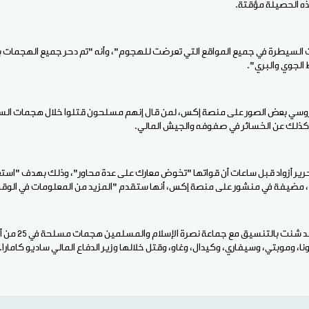
 الحصيلة مؤقتة.
ت السيطرة في جميع المواقع التي تعرضت للهجوم"، وأنه "تم دحر جميع الهجمات ب
الجوي والبري".
لروسي بعض الصور على منصة إكس، لمن قال إنهم مسلحون قتلوا خلال هجمات ال
 كذلك عن الخسائر في صفوفه والجيش المالي.
رير أزواد قبل ساعات أن قواتها "تخوض معارك على عدة محاور"، وذلك بهدف "است
 مضيفة في منشور على منصة إكس، أنها ستقدم "المزيد من المعلومات في الوق
وكانت جبهة تحرير أ
نا، وموبتي، وسيفاري، وكيدال، وغاو، وقتل خلالها وزير الدفاع المالي ساديو كامارا.