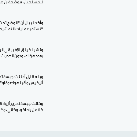
للمسلحين، موضحة أن هذه
وأكد البيان أن "الوضع تح
"تستمر عمليات التمشيط 
ونشر الفيلق الإفريقي ا
بعدد هؤلاء، ودون الحديث
وبالمقابل أعلنت جبهة تح
أنيفيس وأغيلهوك وغاو"،
كلا من باماكو، وكاتي، وكو