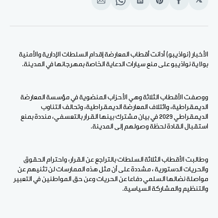
𝕏
انشر
Share
انشر
Share
انشر
على
on
على
on
على
الفيسبوك
Pinterest
لينكد
WhatsApp
الإيميل
إن
الأخبار (نواذيبو) أدانت أقطاب المعارضة إقدام السلطات الإدارية والأمنية
بولاية نواذيبو على منع سيارات الدعاية الخاصة بمهرجانها في المدينة.
ووصفت الأقطاب الثلاثة وهي الأحزاب المنضوية في مؤسسة المعارضة
الديمقراطية، وائتلاف المعارضة الديمقراطية، وتحالف التناوب
الديمقراطي 2029 في بيان مشترك بينها القرار بالتعسفي، منددة بمنع
استقبال القادة لحظة وصولهم إلى المدينة.
وطالبت الأقطاب الثلاثة السلطات بالتراجع عن القرار، واحترام الحقوق
والحريات الدستورية ، مشددة على أن مثل هذه الممارسات لن تثنيهم عن
مواصلة نضالها السلمي دفاعا عن الحريات وعن حق المواطنين في التعبير
والتنظيم والمشاركة السياسية.