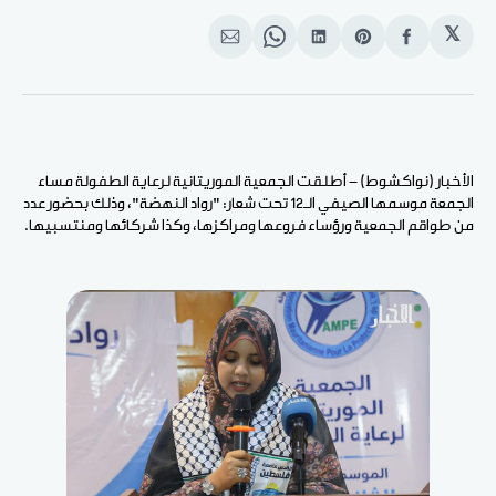
𝕏
انشر
Share
انشر
Share
انشر
على
on
على
on
على
الفيسبوك
Pinterest
لينكد
WhatsApp
الإيميل
إن
الأخبار (نواكشوط) - أطلقت الجمعية الموريتانية لرعاية الطفولة مساء
الجمعة موسمها الصيفي الـ12 تحت شعار: "رواد النهضة"، وذلك بحضور عدد
من طواقم الجمعية ورؤساء فروعها ومراكزها، وكذا شركائها ومنتسبيها.