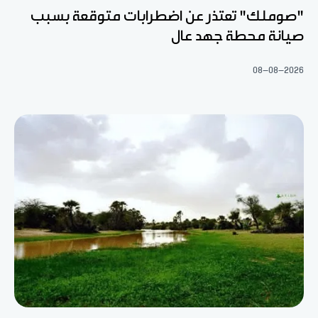
"صوملك" تعتذر عن اضطرابات متوقعة بسبب
صيانة محطة جهد عال
08-08-2026