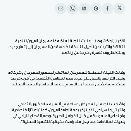
𝕏
انشر
Share
انشر
Share
انشر
على
on
على
on
على
الفيسبوك
Pinterest
لينكد
WhatsApp
الإيميل
إن
الأخبار (نواكشوط) - أعلنت اللجنة المنظمة لمهرجان العيون لتنمية
الثقافة والتراث عن تأجيل النسخة الخامسة من المهرجان إلى إشعار جديد،
وذلك لظروف قاهرة وخارجة عن إرادتهم.
وقالت اللجنة المنظمة للمهرجان إنها تعتذر لجمهور المهرجان وشركائه،
وتجدد التزامها بالعمل على عودة هذه التظاهرة الثقافية في أقرب فرصة
ممكنة، بما يضمن استمرار رسالتها في خدمة الثقافة والتنمية المحلية.
وأضافت اللجنة أن المهرجان "ساهم في التعريف بالمخزون الثقافي
والتراثي والسياحي الذي تزخر به مقاطعة العيون، كما ترك آثارًا اقتصادية
واجتماعية ملموسة من خلال القوافل الطبية، ودعم القطاع الزراعي في
بلديات المقاطعة، بما جعل منه رافعة حقيقية للتنمية المحلية".