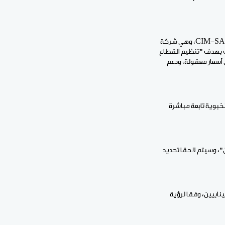
وبحسب بيان صادر عن مديرية الاتصال برئاسة بوركينا فاسو، فإن مجلس الوزراء أقر كذلك إنشاء "شركة CIM-SAHEL، وهي شركة
6% منه و40% للشركاء الخواص"، وذلك بهدف "تنظيم القطاع
أسعار معقولة، ودعم
بوية تابعة مباشرة
"، وسيتم لاحقا تحديد
نابيين، وفقا لرؤية