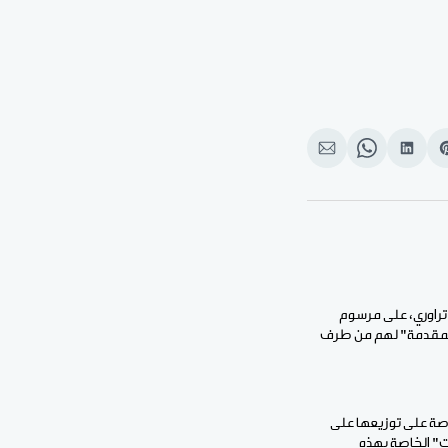
Shar
انشر
Share
انشر
o
على
on
على
بوك
Pinteres
لينكد
WhatsApp
الإيميل
إن
تراوري، على مرسوم
المقدمة" لهم من طرف
صة على توزيعها على
م كذلك على إلزامية "توجيه 60% من التمويلات" الخاصة بهذه