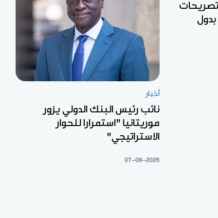
 تصريحات
بدول
أخبار
نائب رئيس البنك الدولي يزور
موريتانيا "استمرارا للحوار
الاستراتيجي"
07-08-2026