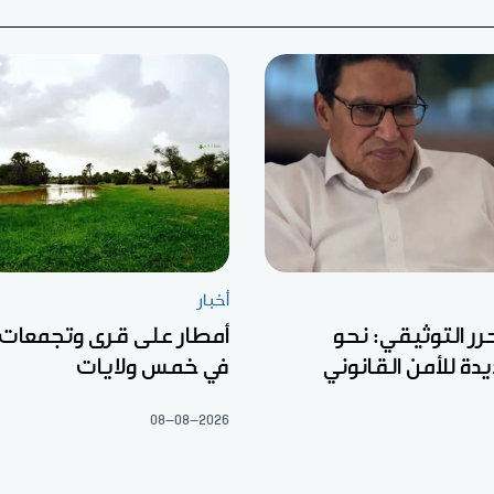
أخبار
رر التوثيقي: نحو
أمطار على قرى وتجمعات
ة للأمن القانوني
في خمس ولايات
08-08-2026