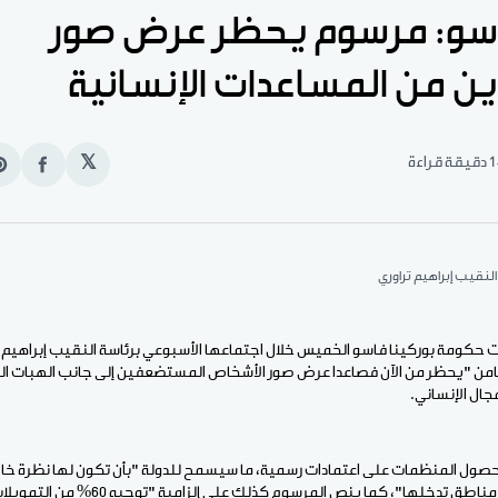
اسو: مرسوم يحظر عرض صور
ن من المساعدات الإنسانية
1 دقيقة قراءة
𝕏
انشر
e
على
n
الفيس
t
لنقيب إبراهيم تراوري
قت حكومة بوركينا فاسو الخميس خلال اجتماعها الأسبوعي برئاسة النقيب إبراهيم 
تضامن "يحظر من الآن فصاعدا عرض صور الأشخاص المستضعفين إلى جانب الهبات 
ال الإنساني.
ول المنظمات على اعتمادات رسمية، ما سيسمح للدولة "بأن تكون لها نظرة خا
التراب الوطني وخاصة في مناطق تدخلها"، كما ينص المرسو