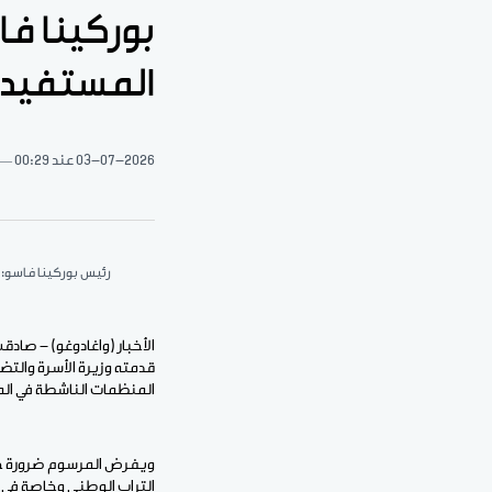
بوركينا ف
المستفيدي
03-07-2026
عند 00:29
رئيس بوركينا فاسو: ا
الأخبار (واغادوغو) - صاد
قدمته وزيرة الأسرة وال
المنظمات الناشطة في المج
ويفرض المرسوم ضرورة حص