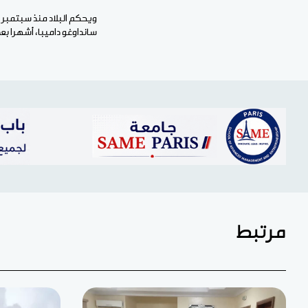
سانداوغو داميبا، أشهرا ب
مرتبط