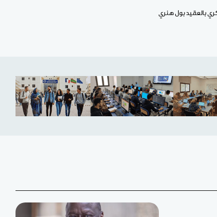
اب عسكري بالعقيد بول هنري