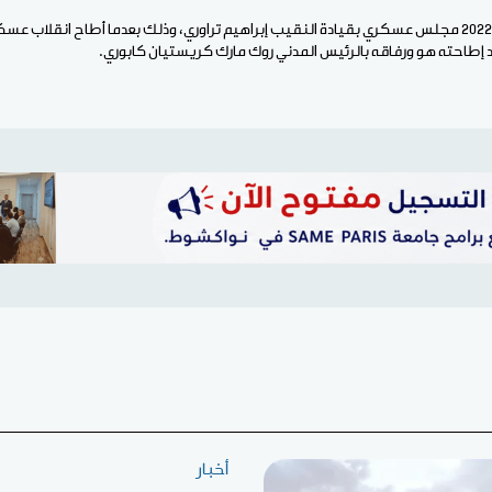
ويحكم البلاد منذ سبتمبر 2022 مجلس عسكري بقيادة النقيب إبراهيم تراوري، وذلك بعدما أطاح انقل
عد إطاحته هو ورفاقه بالرئيس المدني روك مارك كريستيان كابوري.
أخبار