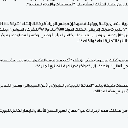
ل من اعتماد الفئات الهشة على "المساعدات والإغاثة المطولة".
مختلطة" يبلغ رأس مالها "5 مليارات فرنك إفريقي، تمتلك الدولة 0
خلال "ضمان توفر الإسمنت على كامل التراب الوطني، وكسر المضاربة عبر فرض 
البنية التحتية العامة والخاصة".
فاسو كذلك مرسوما يقضي بإنشاء "أكاديمية فاسو التكنولوجية، وهي مؤسسة نخ
جي العالي"، وتهدف إلى "مواكبة دينامية التصنيع الجارية".
صصات دقيقة بينها "الطاقة النووية، والطيران، والأمن السيبراني، ومهن التعدين
َنين في هذه المجالات.
من مختلف هذه الإجراءات هو "ضمان السير الحسن للأمة، والازدهار الكامل للبوركي