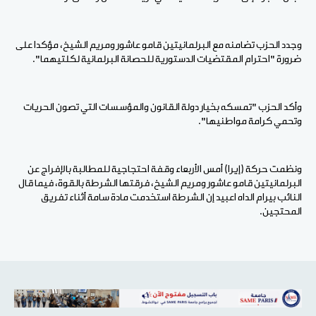
وجدد الحزب تضامنه مع البرلمانيتين قامو عاشور ومريم الشيخ، مؤكدا على
ضرورة "احترام المقتضيات الدستورية للحصانة البرلمانية لكلتيهما".
وأكد الحزب "تمسكه بخيار دولة القانون والمؤسسات التي تصون الحريات
وتحمي كرامة مواطنيها".
ونظمت حركة (إيرا) أمس الأربعاء وقفة احتجاجية للمطالبة بالإفراج عن
البرلمانيتين قامو عاشور ومريم الشيخ، فرقتها الشرطة بالقوة، فيما قال
النائب بيرام الداه اعبيد إن الشرطة استخدمت مادة سامة أثناء تفريق
المحتجين.