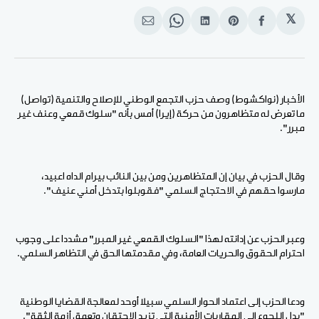
𝕏
انشر
Share
انشر
Share
انشر
على
on
على
on
على
الفيسبوك
Pinterest
لينكد
WhatsApp
الإيميل
إن
الأخبار (نواكشوط) وصف حزب التجمع الوطني للإصلاح والتنمية (تواصل)
ما تعرض له متظاهرون من حركة (إيرا) أمس بأنه "سلوك قمعي وعنف غير
مبرر".
وقال الحزب في بيان إن المتظاهرين ومن بين النائب بيرام الداه اعبيد،
مارسوا حقهم في الاحتجاج السلمي "فقوبلوا بتدخل أمني عنيف".
وعبر الحزب عن إدانته لهذا "السلوك القمعي غير المبرر" مشددا على وجوب
احترام الحقوق والحريات العامة، وفي مقدمتها الحق في التظاهر السلمي.
ودعا الحزب إلى اعتماد الحوار السلمي سبيلا أوحد لمعالجة القضايا الوطنية
"بدل اللجوء إلى المقاربات الأمنية التي تزيد الاحتقان وتعمق أزمة الثقة".