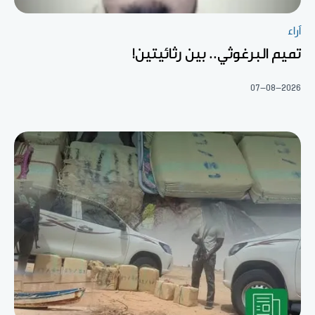
آراء
تميم البرغوثي.. بين رثائيتين!
07-08-2026