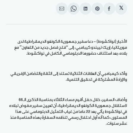
𝕏
انشر
Share
انشر
Share
انشر
على
on
على
on
على
الفيسبوك
Pinterest
لينكد
WhatsApp
الإيميل
إن
الأخبار (نواكشوط) - دعا سفير جمهورية الكونغو الديمقراطية لدى
موريتانيا، إريك نييندو كيبامبي، إلى “فتح فصل جديد من التعاون” مع
بلاده، بعد استئناف حضورها الدبلوماسي الكامل في نواكشوط.
وأكد كيمبامبي أن العلاقات الثنائية تستند إلى الثقة والتضامن الإفريقي
والإرادة المشتركة في تحقيق التنمية.
وأضاف السفير، خلال حفل أقيم مساء الثلاثاء بمناسبة الذكرى الـ66
لاستقلال جمهورية الكونغو الديمقراطية، أن تعيين سفير مفوض لبلاده
في نواكشوط يأتي بعد 22 عاما من غياب التمثيل الدبلوماسي على هذا
المستوى، كما أنه أول احتفال رسمي تنظمه السفارة بهذه المناسبة منذ
عشر سنوات.