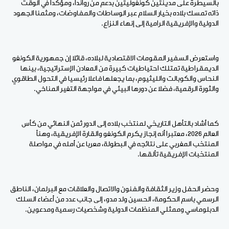
بالسيطرة على مدينتين كونغوليتين بدعم من رواندا، ومؤكدا في الوقت
ذاته تمسك بلاده بخيار السلام عبر الوساطات والمفاوضات، ومثمنا الجهود
الدولية والإفريقية الرامية إلى إنهاء النزاع.
واستعرض السفير المقومات الاقتصادية لبلاده، قائلا إن جمهورية الكونغو
الديمقراطية تمتلك احتياطيات كبيرة من المعادن الإستراتيجية، بينها
النحاس والكوبالت والليثيوم، بما يجعلها فاعلا رئيسيا في التحول الطاقوي
والثورة الرقمية، فضلا عن دورها البيئي في مواجهة التغير المناخي.
كما أشاد بالتأهل التاريخي لمنتخب بلاده إلى الدور ثمن النهائي من كأس
العالم 2026، معتبرا أنه إنجاز يكرم الكونغو والقارة الإفريقية، وهنأ
المنتخب المغربي على نتائجه في البطولة، معربا عن أمله في مواصلة
المنتخبات الإفريقية تألقها.
وحضر الحفل وزير الثقافة والفنون والاتصال والعلاقات مع البرلمان، الناطق
الرسمي باسم الحكومة، الحسين ولد مدو، إلى جانب عدد من أعضاء السلك
الدبلوماسي وممثلي المنظمات الدولية وشخصيات رسمية ومدعوين.