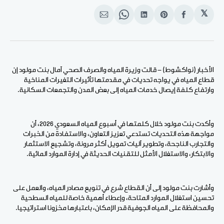
𝕏
انشر
Share
انشر
Share
انشر
على
on
على
on
على
الفيسبوك
Pinterest
لينكد
WhatsApp
الإيميل
إن
الأخبار (نواكشوط) - قالت وزيرة المياه والصرف الصحي آمال بنت مولود إن
قطاع المياه في يواجه تحديات في مقدمتها تأثيرات التغيرات المناخية
وارتفاع كلفة إيصال خدمات المياه إلى بعض المدن والتجمعات السكانية.
وأكدت بنت مولود خلال كلمتها في أسبوع المياه السعودي 2026، أن
مواجهة هذه التحديات تستدعي تعزيز التعاون، والاستفادة من الخبرات
والتجارب الناجحة، وتطوير آليات تمويل أكثر مرونة، وتشجيع الاستثمار
والابتكار، والاستغلال الأمثل للتقنيات الحديثة في إدارة الموارد المائية.
وأشارت بنت مولود إلى أن القطاع شرع في تنويع مصادر المياه، والعمل على
تحسين استغلال الموارد المتاحة، وإعطاء أهمية خاصة للمياه السطحية
والمحافظة على المياه الجوفية قدر الإمكان، باعتبارها مخزونا استراتيجيا.