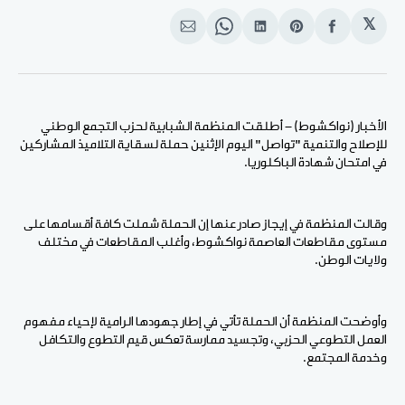
𝕏
انشر
Share
انشر
Share
انشر
على
on
على
on
على
الفيسبوك
Pinterest
لينكد
WhatsApp
الإيميل
إن
الأخبار (نواكشوط) - أطلقت المنظمة الشبابية لحزب التجمع الوطني
للإصلاح والتنمية "تواصل" اليوم الإثنين حملة لسقاية التلاميذ المشاركين
في امتحان شهادة الباكلوريا.
وقالت المنظمة في إيجاز صادر عنها إن الحملة شملت كافة أقسامها على
مستوى مقاطعات العاصمة نواكشوط، وأغلب المقاطعات في مختلف
ولايات الوطن.
وأوضحت المنظمة أن الحملة تأتي في إطار جهودها الرامية لإحياء مفهوم
العمل التطوعي الحزبي، وتجسيد ممارسة تعكس قيم التطوع والتكافل
وخدمة المجتمع.