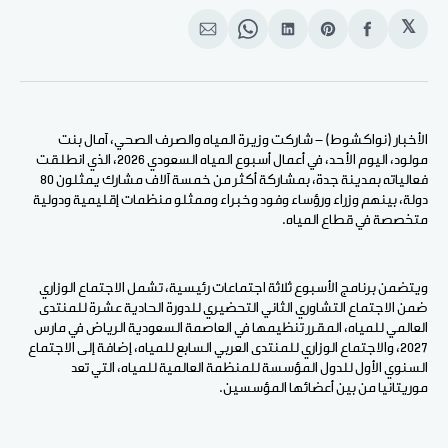
𝕏
انشر
Share
انشر
Share
انشر
على
on
على
on
على
الفيسبوك
Pinterest
لينكد
WhatsApp
الإيميل
إن
الأخبار (نواكشوط) - شاركت وزيرة المياه والصرف الصحي، آمال بنت
مولود، اليوم الأحد، في أعمال أسبوع المياه السعودي 2026، الذي انطلقت
فعالياته بمدينة جدة، بمشاركة أكثر من خمسة آلاف مشارك يمثلون 80
دولة، بينهم وزراء ورؤساء وفود وخبراء وممثلو منظمات إقليمية ودولية
متخصصة في قطاع المياه.
ويتضمن برنامج الأسبوع ثلاثة اجتماعات رئيسية، تشمل الاجتماع الوزاري
ضمن الاجتماع التشاوري الثاني التحضيري للدورة الحادية عشرة للمنتدى
العالمي للمياه، المقرر تنظيمها في العاصمة السعودية الرياض في مارس
2027، والاجتماع الوزاري للمنتدى العربي السابع للمياه، إضافة إلى الاجتماع
السنوي الأول للدول المؤسسة للمنظمة العالمية للمياه، التي تعد
موريتانيا من بين أعضائها المؤسسين.