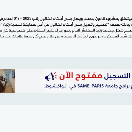
 وذلك بهدف "تصحيح وتعديل بعض أحكام القانون من أجل مطابقة تسمية رتبة "
صحح شكل وعلامة رتبة المفتش العام وهو إجراء يتيح الحفاظ على خصوصية كل س
اك شبه العسكرية من ذوي البذلات الرسمية، من خلال منح كل منها علامات رتب خا