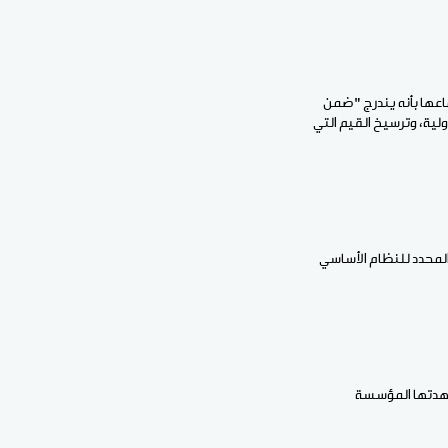
ان الصادر عقب اجتماعها بأنه يندرج "ضمن
لية، وترسيخ القيم التي
أجازت معه مشروع قانون يعدل ويكمل بعض أحكام القانون رقم: 2011 - 016 الصادر بتاريخ: 27 فبراير 2011 المحدد للنظام الأساسي
شهدتها المؤسسة