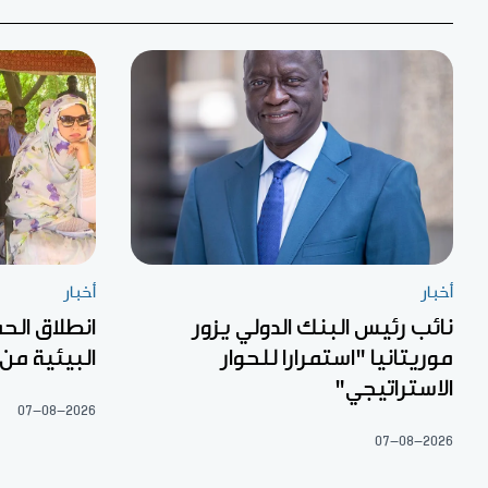
أخبار
أخبار
نائب رئيس البنك الدولي يزور
انطلاق الح
موريتانيا "استمرارا للحوار
البيئية من
الاستراتيجي"
07-08-2026
07-08-2026