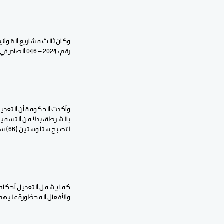
وكان ثالث مشاريع القواني
رقم: 2024 - 046 الصادر في 24 ديسمبر 2024 المحدد لنظام الشرطة الوطنية.
وأكدت الحكومة أن التعد
بالشرطة، بدلا من التسميات
لتصبح ستا وستين (66) سنة، على غرار الزيادة التي استفاد منها الضباط الأعلون من القطاعات العسكرية والأمنية الأخرى.
والأفعال المحظورة عليهم