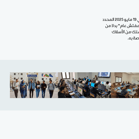
أما رابع مشاريع القوانين، فيتعلق بمشروع قانون يصحح ويعدل بعض أحكام القانون رقم: 2025 - 013 الصادر في 19 مايو 2025 المحدد
مفتش عام" بدلا من
لك من الأسلاك
صة به.