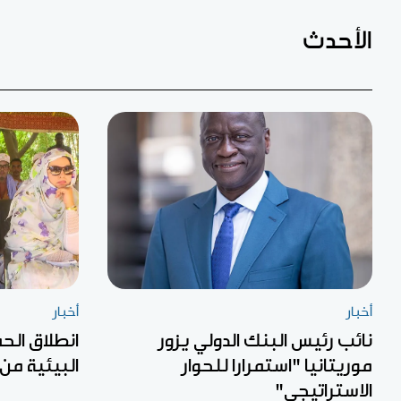
الأحدث
أخبار
أخبار
نائب رئيس البنك الدولي يزور
انطلاق الح
موريتانيا "استمرارا للحوار
البيئية من
الاستراتيجي"