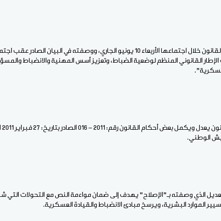
وأجازت الحكومة مشروع القانون خلال اجتماعها الأربعاء 10 يونيو الجاري، ووصفته في البي
 الإطار القانوني المنظم لوضعية الضباط، وتعزيز أسس المهنية والانضباط والمسؤو
عسكرية".
كما 
جيش الوطني.
تعديل الذي وصفته بـ"الإصلاح" يهدف إلى ضمان مواءمة النص مع التحولات التي 
سيير الموارد البشرية، ويرسخ مبادئ الانضباط والقيادة العسكرية.