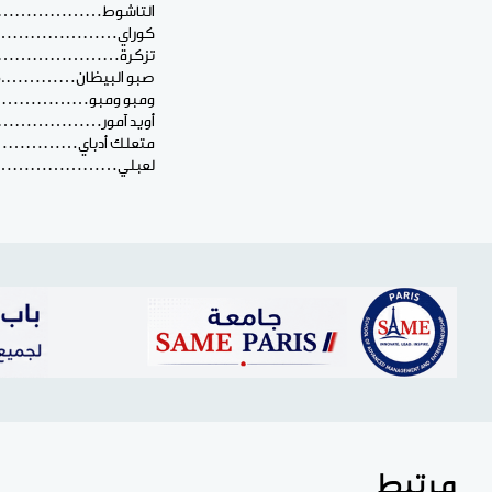
التاشوط……………… 03 ملم
كوراي…………………02 ملم
تزكرة………………….02 ملم
صبو البيظان………….1.5 ملم
ومبو ومبو…………….. 11 مل
أويد آمور……………… 10 ملم
متعلك أدباي……………07 مل
لعبلي…………………. 01 ملم
مرتبط