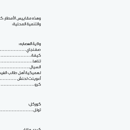
وهذه مقاييس الأمطار، كما أ
والتنمية المحلية:
ولاية العصابه:
صفنجاي………………………2
كيفة………………………… 
تناها…………………………. 
السيال………………………..
لهميكية أهل طالب الغيث
أعوينت لحنش ………………
كرو………………………. 9 
كوركل:
تولل………………………….6
كيدي ماغا: