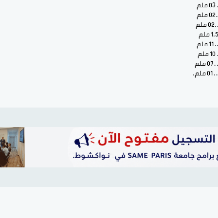
م
م
.