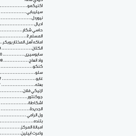
اكنيكمو………………………
سيليبابي…………………….8
نيوردل……………………… 6
اديال ……………………..03 
حاسي شكار……………….02 
المسلم 2…………….. 30 ملم
اماكه أهل المختار بوبكر…. 27 م
الكتان………………. 19 ملم
سابوسيرى………….. 10 ملم
واد انعاج……………. 08 ملم
كنكو………………………08 
سلو……………………….08 
غابو………………… 07 ملم
بعته………………… 07 ملم
ازنيكي فلان………………07 م
جوكنتور………………….06 
اشكاطة……………………06 
الجديدة…………………….06
ول الرامي ………………..04 م
بتنده…………………. 04 ملم
امبالة المركز………………03
واعرت ابيلين…………… 03 م