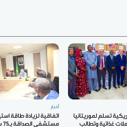
أخبار
كية تسلم لموريتانيا
اتفاقية لزيادة طاقة است
لات غذائية وتطالب
مستشفى الصداقة بـ75 سريرا