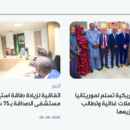
أخبار
كية تسلم لموريتانيا
اتفاقية لزيادة طاقة است
لات غذائية وتطالب
مستشفى الصداقة بـ75 سريرا
يعها
06-08-2026