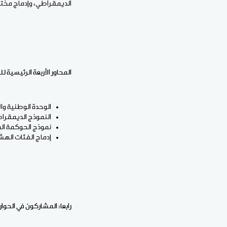
الديمقراطي، وإدماج مختل
المحاور الأربعة الرئيسية لل
الوحدة الوطنية وا
النموذج الديمقراط
نموذج الحوكمة ال
إدماج الفئات الهش
رابعا: المشاركون في الحوا