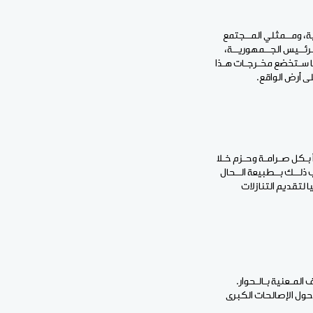
ية، ومــمثلي المــجتمع
رئــيس الجــمهوريــة،
ـما سـتخضع مخـرجـات هـذا
ى أرض الواقع.
أ بـكل صـرامـة وحـزم خـلا
 ذلــك بــطبيعة الــحال
ا لتقديم التنازلات
المـعنية بـالـحوار.
حول الإصالحات الكبرى