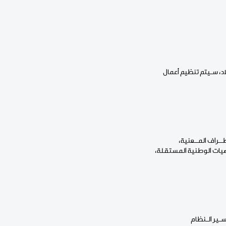
اد، سـيتم تنظيم أعمال
طــراف المــعنية،
خصيات الوطنية المستقلة،
سـير الـنظام