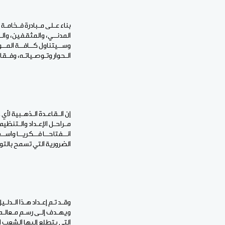
بناء عـلى مـبادرة فـخامـة
المدنــي، والمثقفين، والـ
وســيتناول كــافــة المــو
الـحوار وتـوصـياتـه، وفـق
إن الـقاعـدة الـذهـبية لأي 
مـراحـل الإعـداد والـتنظي
انــفتاحــا فــكريــا واسـ
الضرورية التي تسمح بالت
وقـد تـم إعـداد هـذا الـدل
ويهـدف إلـى رسـم مـعالـم
التي يتطلع إليها الشعب ال