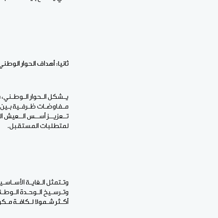
ثانيا: أهداف الحوار الوطني
يـشكل الـحوار الـوطـني، ف
مـفاوضـات ظـرفـية بـين ال
تــعزيــز أســس الــعيش ا
لمتطلبات المستقبل.
وتـتمثل الـغايـة الأسـاسـ
وتـرسـيخ الـوحـدة الـوطـن
أكـثر شـمولا لـكافـة مـكو