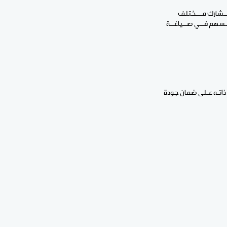
 تـــشارك مـــختلف
تــسهم فــي صــياغــة
 ذاتـه عـلى ضمان جودة