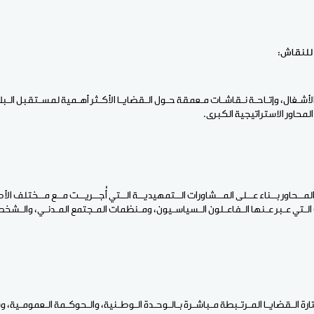
 للنقاش:
لأشـغال، وإتـاحـة نـقاشـات مـعمقة حـول الـقضايـا الأكـثر أهـمية لمسـتقبل الـبل
لمحاور الاستراتيجية الكبرى.
المــحاور بــناء عــلى المــشاورات الــتمهيديــة الــتي أُجــريــت مــع مــختلف الأ
الـتي عـبر عـنها الـفاعـلون الـسياسـيون، ومـنظمات المـجتمع المـدنـي، والـش
رة الـقضايـا المـرتـبطة مـباشـرة بـالـوحـدة الـوطـنية، والـحوكـمة الـعمومـية، و