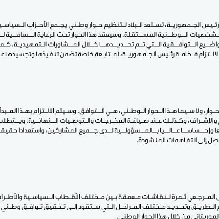
 رئـيس الجـمهوريـة، تسـتعد الـبلاد لـتنظيم حـوار وطـني يجـمع الأحـزاب الـسياسـ
ـشخصيات الــوطــنية المســتقلة. وسيعقد هذا الحوار تحت الرعاية الــسامــية لــ
اضــيع الــتوافــقية الــتي تــم تحــديــدهــا خــلال المــشاورات الـتمهيديـة. ك
ا لالـتزام فـخامـة رئـيس الجـمهوريـة، لمـتابـعة خاصة تضمن تنفيذها وتجسيدها عل
حـوار، ولا سـيما هـذا الـحوار الـوطـني، هـي الــتوافق. وسـيتم الالـتزام بهـذا المـبد
م والإشـراف، وكـذلـك عـند صـياغـة المخـرجـات والـتوصـيات الــنهائــية. ويــتطلب
ـعا وإحــساســا عــالــيا بــالمــسؤولــية لــدى جــميع المشاركين، واستعدادا حقيقي
وصل إلى التفاهمات المنشودة.
ـيل المـرجـعي ثـمرة لـنقاشـات مـعمقة بـين مـختلف الأقـطاب الـسياسـية والأطـراف 
 الـطريـق وتحـديـد مـختلف المـراحـل الـتي سـتقود إلـى تـحقيق تـوافـق وطـني 
موريتاني من خلال هذا الحوار الوطني.