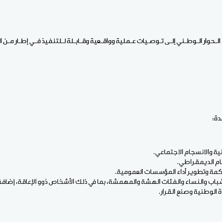
الـحوار الـوطـني إلـى تـوصـيات عـملية وواقـعية وقـابـلة لـلتنفيذ فـي إطـار مـن 
دة:
ية والانسجام الاجتماعي.
ام الديمقراطي.
مة وتطوير أداء المؤسسات العمومية.
اب والنساء والفئات الهشة والمهمشة، بما في ذلك الأشخاص ذوو الإعاقة، إضافة إل
ة الوطنية وصنع القرار.