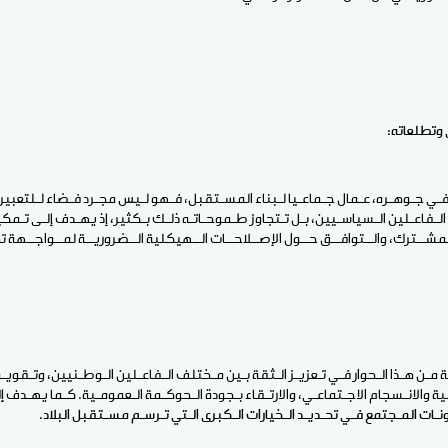
 وتطلعاته:
ـي جـوهـره، عـمال جـماعـيا لـبناء المسـتقبل، فـهو لـيس مجـرد فـضاء لـلتعبير 
ـفاعـلين الـسياسـيين، بـل تـتجاوز طـموحـاتـه ذلـك بـكثير، إذ يهـدف إلـى تـمكين
لمشــترك، والــتوافــق حــول الإصــلاحــات الــهيكلية الــضروريــة لمــواجــهة 
ية مـن هـذا الـحوار فـي تـعزيـز الـثقة بـين مـختلف الـفاعـلين الـوطـنيين، وتـقو
ية والانـسجام الاجـتماعـي، والارتـقاء بـجودة الـحوكـمة الـعمومـية. كـما يهـدف
إ
نـات المـجتمع فـي تحـديـد الـخيارات الـكبرى الـتي تـرسـم مسـتقبل
البلاد.