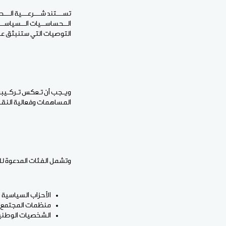
تســـتند شـــرعـــية الـــح
الــحساســيات الــسياســي
التوصيات التي ستنبثق عن
ويـجب أن تـعكس تـركـيبة ا
المساهمات وفعالية النق
وتشمل الفئات المدعوة للم
الأحزاب السياسية
منظمات المجتمع ال
الشخصيات الوطني