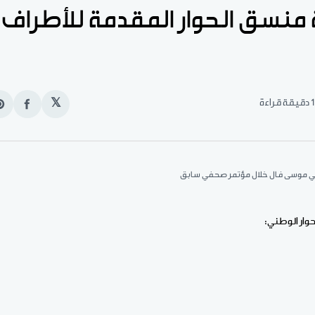
منسق الحوار المقدمة للأطراف 
1 دقيقة قراءة
𝕏
انشر
e
على
n
الفيس
t
سي موسى فال خلال مؤتمر صحفي سابق
حوار الوطني: