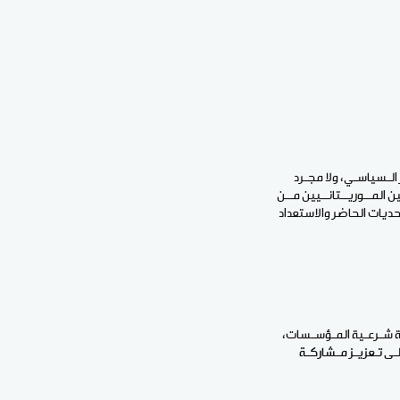
الـسياسـي، ولا مجـرد
 المــوريــتانــيين مــن
تحديات الحاضر والاستعداد
يـة شـرعـية المـؤسـسات،
لـى تـعزيـز مـشاركـة