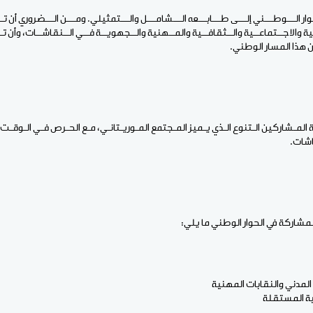
وار الـــوطـــني إلـــى طـــابـــعه الـــشامـــل والـــتمثيلي. ومـــن الـــضروري أن
ة والاجــتماعــية والــثقافــية والمــهنية والــجهويــة فــي الــنقاشــات، وأن 
 هذا المسار الوطني.
لمـشاركين الـتنوع الـذي يـميز المـجتمع المـوريـتانـي، مـع الحـرص فـي الـوقـت
اشات.
شاركة في الحوار الوطني ما يلي:
مدني والنقابات المهنية
ة المستقلة