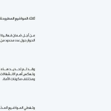
ثالثا: المواضيع المطروحة
مـن أجـل ضـمان فـعالـية ا
الحوار حول عدد محدود من ا
وقــد تــم تحــديــد هــذه 
وتـعكس أهـم الانـشغالات 
ومختلف مكونات الأمة.
وتـغطي المـواضـيع المـختا