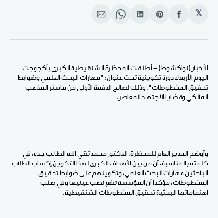
𝕏
انشر
Share
انشر
Share
انشر
على
on
على
on
على
الفيسبوك
Pinterest
لينكد
WhatsApp
الإيميل
إن
الأخبار (نواكشوط) - أطلقت المحظرة الشنقيطية الكبرى بأكجوجت
اليوم الأربعاء دورة تكوينية تحت عنوان: "مهارات البحث العلمي وضوابط
تحقيق المخطوطات"، وذلك لصالح الدفعة الأولى من ماستر المذهب
المالكي وقضايا الاجتهاد المعاصر.
وأوضح المدير العام للمحظرة، الدكتور محمد تقي الله الطالب جدو، في
كلمته بالمناسبة، أن من بين الأهداف الكبرى لهذا التكوين إكساب الطلاب
الباحثين مهارات البحث العلمي، وتكوينهم على ضوابط تحقيق
المخطوطات، مؤكدا أن المؤسسة تضع نصب عينيها وفي صلب
اهتماماتها البحثية تحقيق المخطوطات الشنقيطية.