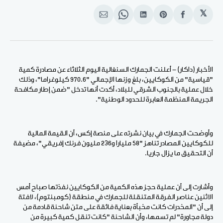
𝕏
انشر
Share
انشر
Share
انشر
على
on
على
on
على
الفيسبوك
Pinterest
لينكد
WhatsApp
الإيميل
إن
الأخبار (داكار) - أعلنت الجمارك السنغالية اليوم الثلاثاء عن مصادرة كمية
"قياسية" من الكوكايين، بلغ وزنها الإجمالي "970.6 كيلوغراما"، وذلك
خلال عملية بالجنوب الشرقي للبلاد، أكدت أنها تدخل "ضمن إطار مكافحة
الجريمة المنظمة العابرة للحدود الوطنية".
وأوضحت الجمارك في بيان نشرته على منصة إكس، أن القيمة المالية
للكوكايين المصادر تناهز "58 مليارا و236 مليون فرنك إفريقي"، مضيفة
أن التحقيق ما يزال جاريا.
وأشارت إلى أن عملية حجز هذه الكمية من الكوكايين نفذتها صباح أمس
الاثنين عناصر الفرقة المتنقلة للجمارك في منطقة (كومبنتوم)، لافتة
إلى أن "المخدرات كانت مخبأة بعناية فائقة على متن شاحنة قادمة من
دولة مجاورة" لم تسمها، وأن الشاحنة "كانت تنقل كمية كبيرة من