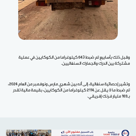
وقبل ذلك بأسابيع تم ضبط 643 كيلوغراما من الكوكايين في عملية
مشتركة بين الدرك والجمارك السنغاليين.
وتشير إحصائية سنغالية، إلى أنه بين شهري مارس ونوفمبر من العام 2024،
تم ضبط ما لا يقل عن 2114 كيلوغراما من الكوكايين، بقيمة مالية تقدر
بـ169 مليار فرنك إفريقي.