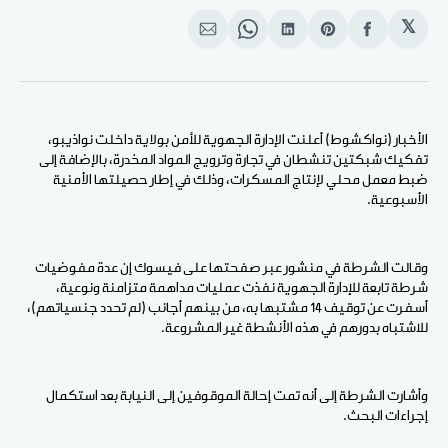
𝕏
انشر
Share
انشر
Share
انشر
على
on
على
on
على
الفيسبوك
Pinterest
لينكد
WhatsApp
الإيميل
إن
الأخبار (نواكشوط) أعلنت الإدارة الجهوية للأمن بولاية داخلت نواذيبو،
تفكيك شبكتين تنشطان في تجارة وترويج المواد المخدرة، بالإضافة إلى
ضبط معمل محلي لإنتاج المسكرات، وذلك في إطار حصيلتها الأمنية
الأسبوعية.
وقالت الشرطة في منشور عبر صفحتها على فيسوك إن عدة مفوضيات
شرطة تابعة للإدارة الجهوية نفذت عمليات مداهمة متزامنة ونوعية،
أسفرت عن توقيف 14 مشتبها به، من بينهم أجانب (لم تحدد جنسياتهم)،
للاشتباه بدورهم في هذه الأنشطة غير المشروعة.
وأشارت الشرطة إلى أنه تمت إحالة الموقوفين إلى النيابة بعد استكمال
إجراءات البحث.