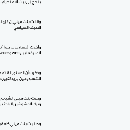
بالحج إلى بيت الله الحرام
وقالت بنت ميني إن غزواني
الطيف السياسي.
الفترة ما بين 2019 و2025، إضافة لاكتتاب 13.343 مدرس، ومضاعفة وزيادة الرواتب والعلاوات.
وذكرت أن الدستور القائم 
الشعب وحين يريد تغييره ف
ودعت بنت ميني الشباب إلى
وترك المشوشين الباحثين 
وطالبت بنت ميني كافة رؤس