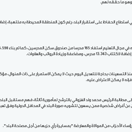
، وهو ما حققه لهم.
 استطاع الحفاظ على استقرار البلد، رغم كون المنطقة المحيطة به ملتهبة، إضاف
منذ التسعينات بحاجة للتعديل اليوم حيث لا يمكن الاستمرار على ذات المنوال، مؤ
إنه لا يمكن الاعتراض عليه.
 مطالبة الرئيس محمد ولد الغزواني بالترشح لمأمورية ثالثة، فهم مستقبل البلد
عن أغراض شخصية ممن يسعون لتشويه صورة البلد في المحافل الدولية وفق تعبي
اء الأحزاب من الموالاة والمعارضة "بمسايرة رأي حزبها من أجل مصلحة البلد".