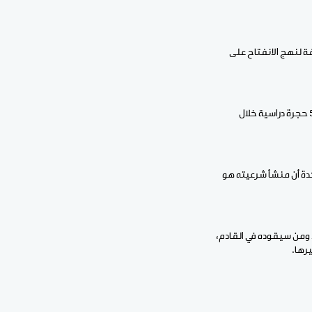
ة لنهج الانفتاح على
وأكدت رئيسة حزب حوار أنه في مجال التعليم استفاد 165 مدرسا من صندوق سكن المدرسين، كما تم بناء 5.598 حجرة دراسية خلال
كدة أن منشأ شرعيته هو
 ومن سيقوده في القادم،
رها.