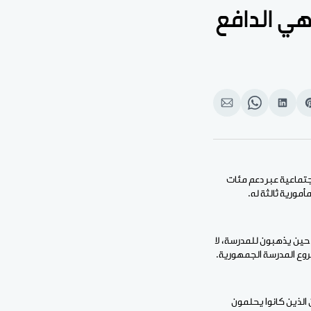
هي الدافع
Shar
انشر
Share
انشر
o
على
on
على
بوك
Pinteres
لينكد
WhatsApp
الإيميل
إن
جتماعية عبر دعم مئات
مورية ثالثة له.
ين يذهبون للمدرسة، لا
روع المدرسة الجمهورية.
 الذين كانوا يحلمون