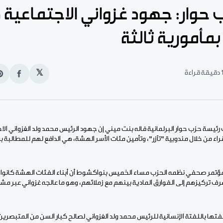
حوار: جهود غزواني الاجتماعية 
بمأمورية ثالثة
قيقة قراءة
𝕏
انشر
e
على
n
الفيس
t
 رئيسة حزب حوار البرلمانية فاله بنت ميني إن جهود الرئيس محمد ولد الغزواني الا
اء من خلال مندوبية "تآزر"، وتأمين مئات الأسر الهشة، هي الدافع لهم للمطالبة بمأ
تمر صحفي نظمه الحزب مساء الخميس بنواكشوط أن أبناء الفئات الهشة كانوا ح
ف تركيزهم إلى الفوارق المادية بينهم مع زملائهم، وهو ما عالجه غزواني عبر مش
ها باللفتة الإنسانية للرئيس محمد ولد الغزواني لصالح كبار السن من المتبصرين