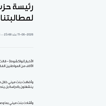
رئيسة حزب 
لمطالبتنا 
11-06-2026
عند 23:48
1 د
الأخبار (نواكشوط) - قالت
الآلاف من المواطنين الفقر
وأضافت بنت ميني خلال مؤ
ينشغلون بالدراسة بل ينصر
وأشادت بنت ميني بما وصفت