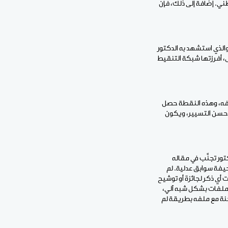
ي نظام الاستحقاق الوطني. إضافة إلى ذلك، فإن
ُ في مقالي: " توضيحات بخصوص مسار انتقاء أعضاء مجلس السلطة" المنشور يوم 27 أبريل 2026، والذي استشهد به الدكتور
س، أفرزتها شبكة التنقيط
لفه، وهذه النقطة حصل
 حسن التسيير، ويكون
ر تجنَّب في مقاله
حيفة سوابق عدلية. لم
 أي ذكر لجائزة أو توشيح
الملفات بشكل شبه آلي،
جنة مع ملفه بطريقة لم