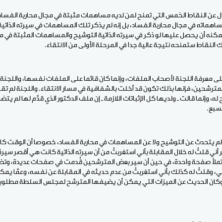
ل عن النقاط الخمس التي تمنح لمن لديه مساهمات مثبتة في مجال محاربة الفساد،
اهماته في مجال محاربة الفساد، بل إنه لم يذكر تلك المساهمات في سيرته الذاتي
ان يمكنه أن يحصل عليها لو ذكر في سيرته الذاتية التوشيح والمساهمات المثبتة في م
النقاط ستمنحه نتيجة عالية جدا في المرحلة الأولى من الانتقاء.
على معرفة اللجنة لأصحاب الملفات، وإنما كان قائما على الملفات نفسها، واللجنة 
ترشحين، فإنها بذلك تكون قد أخلت بالشفافية في مسار الانتقاء. واللجنة لم تقل
له، وإنما قالت ـ ولديها كل الإثباتات اللازمة ـ إن ملف الدكتور الذي قدَّم لها لم يت
سبع.
 لم يتحدث عن التوشيح ولا عن المساهمات في محاربة الفساد، خصوصا أن الوقت كا
أني قلتُ له خلال المقابلة بأني استغربتُ من أن سيرته الذاتية كانت هي أقصر سيرة
تملأ صفحة واحدة، في حين أن سير بعض المترشحين قُدمت في صفحات عديدة، وتض
 وقلتُ له كذلك بأني استغربتُ من عدم حديثه في المقابلة عن نفسه، وعمَّا يم
ان الحديث عن الميزات التي يمكن أن يضيفها المترشح لمجلس السلطة مطلوبا