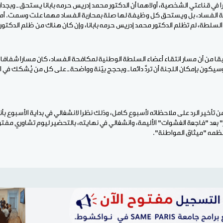
يرا في قناعتي الشخصية، أولاهما أن الدكتور محمد إدريس حرمه بابانا يستحق ـ وبج
الفساد، بل ويستحق كل وظيفة لها صلة بمحاربة الفساد مهما علت وسمت. أما ال
لسلطة، لم تظلم الدكتور محمد إدريس حرمه بابانا، وإن كان هناك من ظلم الدكتور
بقا من أن مسار انتقاء أعضاء السلطة الوطنية لمكافحة الفساد، كان مسارا شفافا،
يكون بإمكان اللجنة أن تردَّ دائما ـ وبحجج بيّنة وواضحة ـ على كل من يُشكك في ا
ر عن تأخير الرد على ملاحظاته لأسبوع كامل، وذلك نظرا لانشغالي في بداية الأسبوع
 بعد "فاجعة الغشوات" الأليمة، وانشغالي في نهايته، بالتحضير ليوم تشاوري مفت
 نظمه "ميثاق المواطنة".