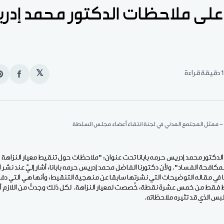
لى ملاحظات الدكتور محمد إدر
1 دقيقة قراءة
𝕏
انشر
e
على
n
الفيس
t
- ممثل المجتمع المدني في لجنة انتقاء أعضاء مجلس السلطة
الدكتور محمد إدريس حرمه بابانا تحت عنوان: "ملاحظات حول تنقيط معيار النزاهة 
فحة الفساد". ولأن دكتورنا الفاضل محمد إدريس حرمه بابانا، أشار إليَّ عند نشر
 في مقاله التوضيحات التي نشرتها سابقا عن منهجية التنقيط، وأنها هي التي دفعت
فقط من خمس عشرة نقطة، خُصصت لمعيار النزاهة. لكل ذلك وجدتُ من اللازم أن
لبس الذي قد تثيره ملاحظاته.