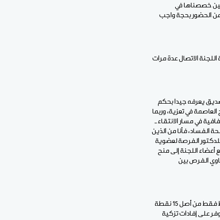
نين خصصناها في
 عن الحضور بحجة واجب
 اللجنة الاتصال عدة مرات
بصديق يعرفه جيدا بحكم
العاصمة في تعزية، وربما
فية في مسار الانتقاء ـ
 الفساد، فأنا من الذين
لدكتور الفرصة لعضوية
 أعضاء اللجنة إلى منح
اوي الفرص بين
4 ـ والآن نصل إلى الملاحظة الأهم، للرد على الفقرة التي قال فيها الدكتور: "استغربت من حصولي على 8 نقاط فقط من أصل 15 نقطة
فر على إفادات تزكية