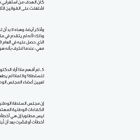
كان الهدف من استغرابي ذل
اشتغلت على القوانين الثل
وأذكر أيضا، وهذه لا بد أن 
وذلك لأنه لم يتقدم في مل
معي، عندما اعترف بأنه هو
5 ـ لم أفهم ماذا أراد ال
للسلطة؟ ولا لماذا لم يطعن 
تعيين أعضاء المجلس الو
إن مجلس السلطة الوطنية
الكفاءات الوطنية المهتمة 
ليس مطلوبا إن هي أخطأت أ
أخطأت أو قصَّرت بعد أن ت