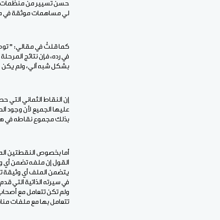
لي مساهمات موثقة في مج
في رده، فإن نتائج المرحل
بشكل شبه آلي، ولم يكن لأ
إن النقاط الثماني التي 
عليها الجميع لأن وجود ا
بذلك مجموع نقاطه في هذا المعي
أما بخصوص النقطتين المخ
القول إن ملفه تضمن أي وث
يتضمن الملف أي وثيقة تثب
في سيرته الذاتية التي قد
ولم تكن تتعامل مع أصحاب
تتعامل بها مع ملفات منا