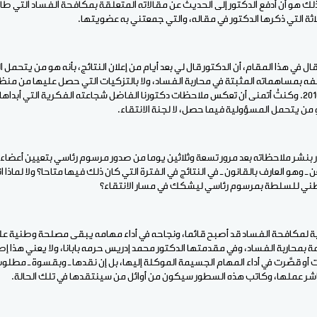
ك هو أن أدفع الدكتور إلى الحديث عن مقالاته المتعلقة بمكافحة الفساد التي طال
اثة التي ذكرها الدكتور في مقاله، والتي جمعتني به عضويتها.
تقال في هذا المقام، أن الدكتور قال لي بعد أيام من إعلان النتائج، بأنه هو من يتح
فه بمساهماته المثبتة في محاربة الفساد، ولا بالتزكيات التي حصل عليها من منظم
الذي حصل عليه في العام 2010. وكنتُ أتمنى أن تعكس ملاحظات دكتورنا الفاضل شجاعته الفكرية التي 
 من يتحمل المسؤولية فيما حصل، لا لجنة الانتقاء.
دكتور بنشر ملاحظاته بعد مرور تسعة وثلاثين يوما من صدور مرسوم رئاسي بتعيين أعض
ـ وهو العارف بالقانون ـ في النتائج في الفترة التي كان ذلك فيها متاحا؟ ولا لماذا 
طني للسلطة بمرسوم رئاسي ليشكك في مسار الانتقاء؟
 لمكافحة الفساد قد أصبح قائما، ونجاحه في أداء مهامه يبقى مصلحة وطنية ع
بمحاربة الفساد، وفي مقدمتها الدكتور محمد إدريس حرمه بابانا، ولا يعني هذا إطل
و قصَّرت في أداء المهام الجسيمة الموكلة إليها، بل إن نقدها ـ وبقسوة ـ مطلو
ُباشر عملها، وكاتب هذه السطور سيكون من أوائل من سينتقدها في تلك الحالة.