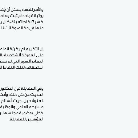
والأمر نفسه يمكن أن يُقا
بوثيقة واحدة يثبت بها مس
خسر 7 نقاط ثمينة، ك
عنها في مقاله، وكانت تلك 
إن التقييم لم يكن قائما 
على المعرفة الشخصية بالم
النقاط السبع التي لم تمنح 
استحقاقه لتلك النقاط ال
وفي المقابلة فإن الدكتور
الحديث عن كل ذلك، وأذكر 
المترشحين، حيث أنها لم 
مسارهم العلمي والوظيفي،
حُظي بعضوية مجلسها، وك
المؤهلين للمقابلة.