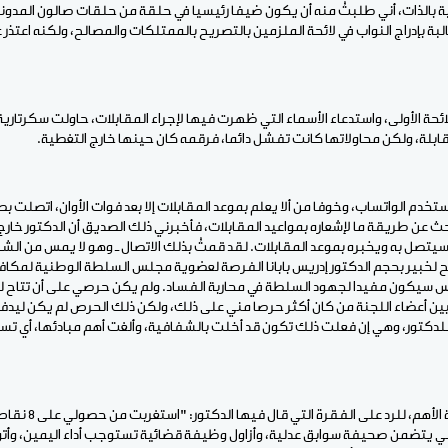
 بالذات، أني طلبتُ منه أن يكون ضيفا رئيسيا في حلقة من حلقات صالون المدو
بة بإدراج النواب في لائحة الملزمين بالتصريح بالممتلكات والمصالح، ولكنه اعتذر
 للائحة الأولى، واستدعاء الأسماء التي ظهرت فيها لإجراء المقابلات، حاولت سكرتارية
مقابلة، ولكن محاولاتها كانت تفشل دائما، فرقمه كان حينها خارج التغطية.
يستخدم الواتساب، وخوفا من ألا يعلم بموعد المقابلات إلا بعد فوات الأوان، اتصلت 
ث عن طريقة ما لإشعاره بمواعيد المقابلات، فأخبرني ذلك الصديق أن الدكتور خارج 
سيتصل به ويخبره بموعد المقابلات. لقد قمتُ بذلك الاتصال ـ وهو لا يمس من الشفا
 لخبير بحجم الدكتور إدريس بابانا الفرصة لعضوية مجلس السلطة الوطنية لمكافحة
س سيكون مفيدا لجهود السلطة في محاربة الفساد. ولم يكن حرصي على أن تتاح ل
 بين أعضاء اللجنة من كان أكثر حرصا مني على ذلك، ولكن ذلك الحرص لم يكن ليدفع
للدكتور، وهي إن فعلت ذلك تكون قد أخلت بالشفافية، وألغت أهم مبادئها، أي تس
لفي يتضمن صحيفة سوابق عدلية، وأزاول وظيفة قضائية تستوجب أداء اليمين، وأتو