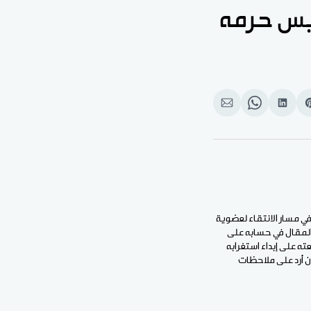
يس حرمه
Shar
انشر
Share
انشر
o
على
on
على
بوك
Pinteres
لينكد
WhatsApp
الإيميل
إن
في مسار الانتقاء لعضوية
 المقال في حسابه على
ه على إبداء استغرابه
 أرد على ملاحظات