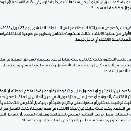
حسن تسيير من منظمات دولية، كما سبق أن تم توشيحي سنة 2010 بميدالية فارس ف
ال مكافحة الفساد..."
كما قلت
ة الأولى من عملية الانتقاء، كانت محكومة بالكامل بمعايير موضوعية قابلة للقيا
عضاء لجنة الانتقاء أي تدخل فيها.
حصل عليها الدكتور، كانت كالتالي: ست نقاط لوجود صحيفة السوابق العدلية في م
لصحيفة في الملف كان إلزاميا، ونقطة لأنه شغل وظيفة تلزم بالقسم، ونقطة على
ار 8 نقاط.
صصتين للتوشيح أو الحصول على جائزة وطنية أو دولية، فلعلكم لاحظتم أن الدكتو
يقة تثبت بأنه وُشّح أو حصل على جائزة دولية، في حين أنه قال إن الملف تضمن ص
ت توشيحا للدكتور أو حصوله على جائزة وطنية أو دولية، بل أكثر من ذلك، فلم يأت
م في الملف. وكما قلتُ سابقا فإن لجنة الانتقاء في هذه المرحلة كانت تتعامل مع 
 الملفات، فهل يرضى الدكتور المهتم بالشفافية ومحاربة الفساد بأن تتعامل الل
فسيه الآخرين، فتمنحه نقطتين لا يوجد في الملف ما يبرر منحهما؟