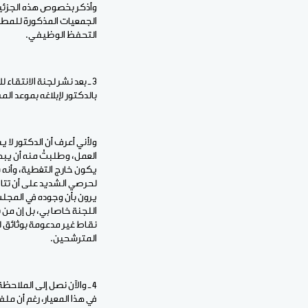
وأذكر بخصوص هذه الجزئية
الجمعيات المذكورة للمطال
التحفظ الوظيفي.
3 ـ بعد نشر لجنة الانتقاء
بالدكتور لإبلاغه بموعد ال
ولأني أعرف أن الدكتور لا 
العمل، وطلبتُ منه أن يبح
يكون خارج التغطية، وأنه 
لحرصي الشديد على أن تتاح
يرون بأن وجوده في المجل
اللجنة خاصا بي، بل إن من
نقاط غير مدعومة بوثائق 
المترشحين.
في هذا المعيار، رغم أن م