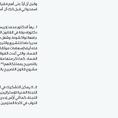
وقبل أن أردَّ على أهم فقر
اسمحوا لي قبل ذلك أن أسج
1 ـ يعدُّ الدكتور محمد إ
دكتوراه دولة في القانون ا
جامعة نواكشوط، وشغل منص
مديرا عاما للتشريع والتر
فله أيضا إسهامات موثقة ف
الفساد، والتي أعدت القو
الفساد. كما ذكر منها مقا
بالتصريح بممتلكاتهم؟"، 
مشروع قانون التصريح بالمم
2 ـ لا يمكن التشكيك في
اللجنة الفنية للإستراتيجي
اللجنة، كما أني أرأس إحدى
النواب في لائحة الملزمي