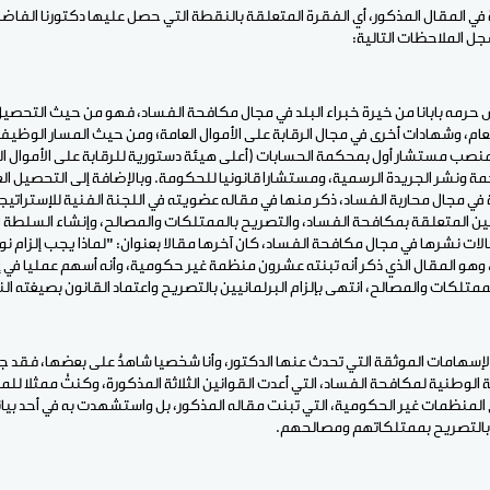
ة في المقال المذكور، أي الفقرة المتعلقة بالنقطة التي حصل عليها دكتورنا الفاضل 
ل الملاحظات التالية:
دريس حرمه بابانا من خيرة خبراء البلد في مجال مكافحة الفساد، فهو من حيث التحص
لعام، وشهادات أخرى في مجال الرقابة على الأموال العامة؛ ومن حيث المسار الوظيف
ب مستشار أول بمحكمة الحسابات (أعلى هيئة دستورية للرقابة على الأموال ال
جمة ونشر الجريدة الرسمية، ومستشارا قانونيا للحكومة. وبالإضافة إلى التحصيل ا
ي مجال محاربة الفساد، ذكر منها في مقاله عضويته في اللجنة الفنية للإستراتي
انين المتعلقة بمكافحة الفساد، والتصريح بالممتلكات والمصالح، وإنشاء السلطة
لات نشرها في مجال مكافحة الفساد، كان آخرها مقالا بعنوان: "لماذا يجب إلزام نو
وهو المقال الذي ذكر أنه تبنته عشرون منظمة غير حكومية، وأنه أسهم عمليا في
تلكات والمصالح، انتهى بإلزام البرلمانيين بالتصريح واعتماد القانون بصيغته الن
 الإسهامات الموثقة التي تحدث عنها الدكتور، وأنا شخصيا شاهدٌ على بعضها، فقد
ة الوطنية لمكافحة الفساد، التي أعدت القوانين الثلاثة المذكورة، وكنتُ ممثلا لل
 المنظمات غير الحكومية، التي تبنت مقاله المذكور، بل واستشهدت به في أحد بيانا
ن بالتصريح بممتلكاتهم ومصالحهم.