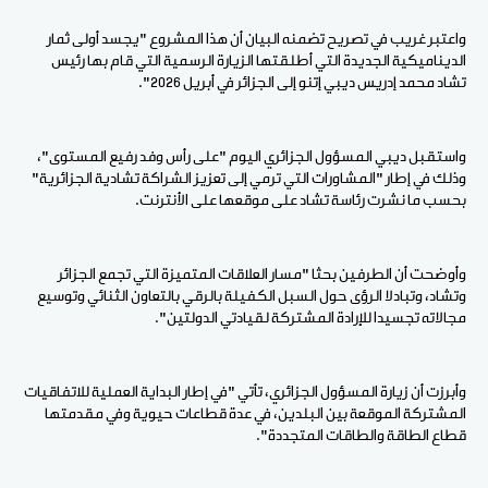
واعتبر غريب في تصريح تضمنه البيان أن هذا المشروع "يجسد أولى ثمار
الديناميكية الجديدة التي أطلقتها الزيارة الرسمية التي قام بها رئيس
تشاد محمد إدريس ديبي إتنو إلى الجزائر في أبريل 2026".
واستقبل ديبي المسؤول الجزائري اليوم "على رأس وفد رفيع المستوى"،
وذلك في إطار "المشاورات التي ترمي إلى تعزيز الشراكة تشادية الجزائرية"
بحسب ما نشرت رئاسة تشاد على موقعها على الأنترنت.
وأوضحت أن الطرفين بحثا "مسار العلاقات المتميزة التي تجمع الجزائر
وتشاد، وتبادلا الرؤى حول السبل الكفيلة بالرقي بالتعاون الثنائي وتوسيع
مجالاته تجسيدا للإرادة المشتركة لقيادتي الدولتين".
وأبرزت أن زيارة المسؤول الجزائري، تأتي "في إطار البداية العملية للاتفاقيات
المشتركة الموقعة بين البلدين، في عدة قطاعات حيوية وفي مقدمتها
قطاع الطاقة والطاقات المتجددة".