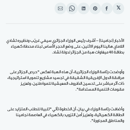
𝕏
انشر
Share
انشر
Share
انشر
على
on
على
on
على
الفيسبوك
Pinterest
لينكد
WhatsApp
الإيميل
إن
الأخبار (نجامينا) - أشرف رئيس الوزراء الجزائري سيفي غريّب ونظيره تشادي
اللاماي هالينا اليوم الاثنين، على وضع الحجر الأساس لبناء محطة كهرباء
بطاقة 40 ميغاوات هبة من الجزائر لدولة تشاد.
وأوضحت رئاسة الوزراء الجزائرية، أن هذه الهبة تعكس "حرص الجزائر على
مرافقة الدول الإفريقية الشقيقة في تجسيد مشاريع تنموية استراتيجية،
ذات أثر مباشر على تحسين الظروف المعيشية للمواطنين، وتعزيز
مقومات التنمية المستدامة".
وأضافت رئاسة الوزراء في بيان، أن الخطوة تأتي "تلبية للطلب المتزايد على
الطاقة الكهربائية، وتعزيز أمن التزويد بالكهرباء في العاصمة نجامينا
والمناطق المجاورة".