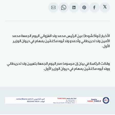
𝕏
انشر
Share
انشر
Share
انشر
على
on
على
on
على
الفيسبوك
Pinterest
لينكد
WhatsApp
الإيميل
إن
الأخبار (نواكشوط) عين الرئيس محمد ولد الغزواني اليوم الجمعة محمد
الأمين ولد لحريطاني وأحمدو ولد أبوه مكلفَين بمهام في ديوان الوزير
الأول.
وقالت الرئاسة في بيان إن مرسوما صدر اليوم الجمعة بتعيين ولد لحريطاني
وولد أبوه مكلفَين بمهام في ديوان الوزير الأول.