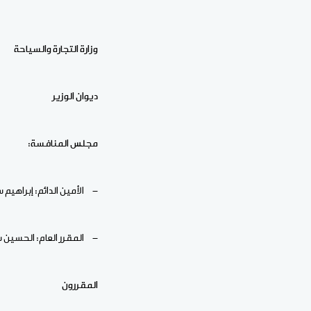
وزارة التجارة والسياحة
ديوان الوزير
مجلس المنافسة:
- الأمين الدائم: إبراهيم سيلي كم
- المقرر العام: الحسين 
المقررون