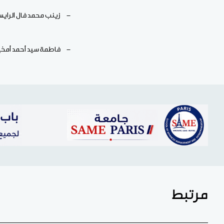
- زينب محمد فال الرايس،
- فاطمة سيد أحمد أمخيط
مرتبط