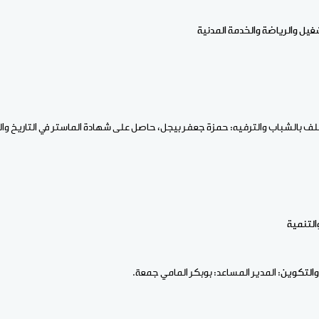
غيل والرياضة والخدمة المدنية
 بالشباب والترفيه: حمزة جعفر بيجل، حاصل على شهادة الماستر في التاريخ وال
التنمية
والتكوين:
المدير المساعد: بوبكر المامي جمعة.