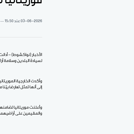
موريتانيا 
03-06-2026
عند 15:50
الأخبار (نواكشوط) - أدان
لسيادة البلدين وسلامة أ
وأكدت الخارجية الموريتان
إلى أنها تمثل تعارضا بيّنا
وأعلنت موريتانيا تضامنها
والمقيمين على أراضيهما