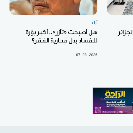
آراء
جزائر
هل أصبحت «تآزر».. أكبر بؤرة
للفساد بدل محاربة الفقر؟
07-08-2026