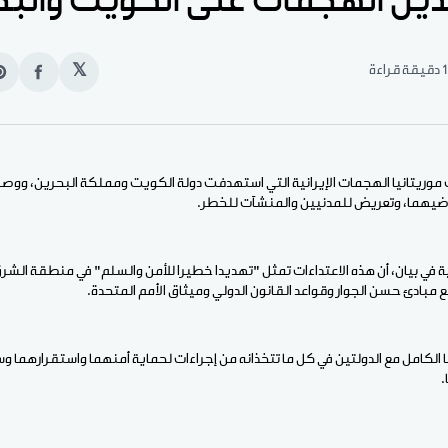
تدين الهجمات على الكويت والب
1 دقيقة قراءة
𝕏
انشر
e
على
n
الفيس
t
ت موريتانيا الهجمات الإيرانية التي استهدفت دولة الكويت ومملكة البحرين، ووصف
راضيهما، وتعريض للمدنيين والمنشآت للخطر.
ية في بيان، أن هذه الاعتداءات تمثل "تهديدا خطيرا للأمن والسلم" في منطقة الشر
 مع مبادئ حسن الجوار وقواعد القانون الدولي وميثاق الأمم المتحدة.
 الكامل مع الدولتين في كل ما تتخذانه من إجراءات لحماية أمنهما واستقرارهما 
.