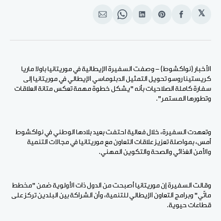
𝕏
انشر
Share
انشر
Share
انشر
على
on
على
on
على
الفيسبوك
Pinterest
لينكد
WhatsApp
الإيميل
إن
الأخبار (نواكشوط) - وصفت السفيرة الإيطالية في موريتانيا باولا ماريا
كريستينا روسو تحويل التمثيل الدبلوماسي الإيطالي في موريتانيا إلى
سفارة كاملة الصلاحيات بأنه "يشكل خطوة مهمة تعكس متانة العلاقات
وتطورها المستمر".
وتعهدت السفيرة، خلال فعالية احتفت بعيد بلادها الوطني في نواكشوط
أمس، بمواصلة تعزيز علاقات التعاون مع موريتانيا في مجالات التنمية
والأمن الغذائي والصحة والتكوين المهني.
وقالت السفيرة إن موريتانيا أصبحت من الدول ذات الأولوية ضمن "مخطط
ماتّي" وبرامج التعاون الإيطالي للتنمية، وأن الشراكة بين البلدين تركز على
قطاعات حيوية.