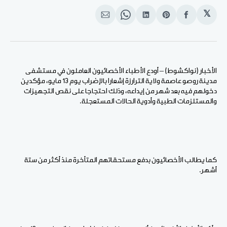
𝕏
انشر
Share
انشر
Share
انشر
على
on
على
on
على
الفيسبوك
Pinterest
لينكد
WhatsApp
الإيميل
إن
الأخبار (نواكشوط) – أودع الأطباء الأخصائيون العاملون في مستشفى
مدينة روصو عاصمة ولاية الترارزة إشعارا بالإضراب يوم 13 مايو، مؤكدين
دخولهم فيه بعد شهر من إيداعه، وذلك احتجاجا على نقص التجهيزات
والمستلزمات الطبية وأدوية الحالات المستعجلة.
كما يطالب الأخصائيون بدفع مستحقاتهم المتأخرة منذ أكثر من ستة
أشهر.