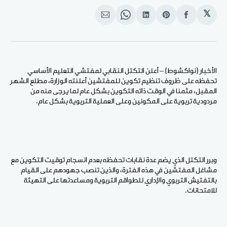
𝕏
انشر
Share
انشر
Share
انشر
على
on
على
on
على
الفيسبوك
Pinterest
لينكد
WhatsApp
الإيميل
إن
الأخبار (نواكشوط) – أعلن التكتل النقابي لمفتشي التعليم الأساسي
تحفظه على ظروف تنظيم تكوين للمفتشين أعلنته الوزارة، مطلع الشهر
المقبل، مثمنا في الوقت ذاته التكوين بشكل عام لما يرجى منه من
مردودية تربوية على المكونين وعلى العملية التربوية بشكل عام.
وبرر التكتل الذي يضم عدة نقابات تحفظه بعدم انسجام توقيت التكوين مع
مشاغل المفتشين في هذه الفترة، والذين تنصب جهودهم على القيام
بالتفتيش التربوي والإداري للطواقم التربوية ومساعدتها على التهيئة
للامتحانات.