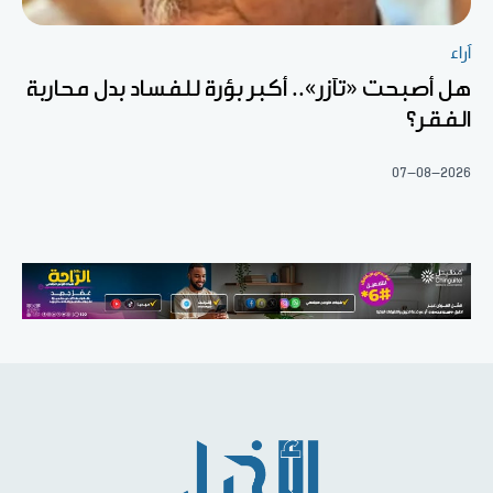
آراء
هل أصبحت «تآزر».. أكبر بؤرة للفساد بدل محاربة
الفقر؟
07-08-2026