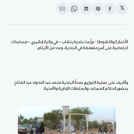
𝕏
انشر
Share
انشر
Share
انشر
على
on
على
on
على
الفيسبوك
Pinterest
لينكد
WhatsApp
الإيميل
إن
الأخبار (نواكشوط) – وزّعت بلدية بنشاب - في ولاية إنشيري - مساعدات
اجتماعية على أسرٍ متعففة في البلدية، وعدد من الأيتام.
وأشرف على عملية التوزيع عمدةُ البلدية محمد عبد الله ولد عبد الفتاح
بحضور الحاكم المساعد، والسلطات الإدارية والأمنية.