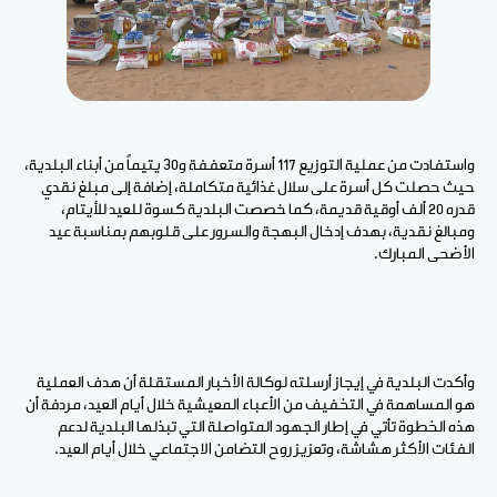
واستفادت من عملية التوزيع 117 أسرة متعففة و30 يتيماً من أبناء البلدية،
حيث حصلت كل أسرة على سلال غذائية متكاملة، إضافة إلى مبلغ نقدي
قدره 20 ألف أوقية قديمة، كما خصصت البلدية كسوة للعيد للأيتام،
ومبالغ نقدية، بهدف إدخال البهجة والسرور على قلوبهم بمناسبة عيد
الأضحى المبارك.
وأكدت البلدية في إيجاز أرسلته لوكالة الأخبار المستقلة أن هدف العملية
هو المساهمة في التخفيف من الأعباء المعيشية خلال أيام العيد، مردفة أن
هذه الخطوة تأتي في إطار الجهود المتواصلة التي تبذلها البلدية لدعم
الفئات الأكثر هشاشة، وتعزيز روح التضامن الاجتماعي خلال أيام العيد.