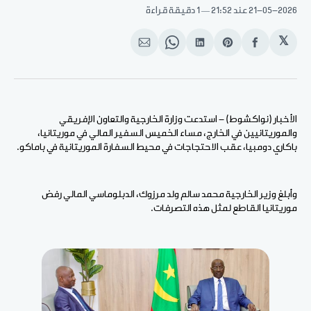
21-05-2026
عند 21:52
1 دقيقة قراءة
𝕏
انشر
Share
انشر
Share
انشر
على
on
على
on
على
الفيسبوك
Pinterest
لينكد
WhatsApp
الإيميل
إن
الأخبار (نواكشوط) - استدعت وزارة الخارجية والتعاون الإفريقي
والموريتانيين في الخارج، مساء الخميس السفير المالي في موريتانيا،
باكاري دومبيا، عقب الاحتجاجات في محيط السفارة الموريتانية في باماكو.
وأبلغ وزير الخارجية محمد سالم ولد مرزوك، الدبلوماسي المالي رفض
موريتانيا القاطع لمثل هذه التصرفات.