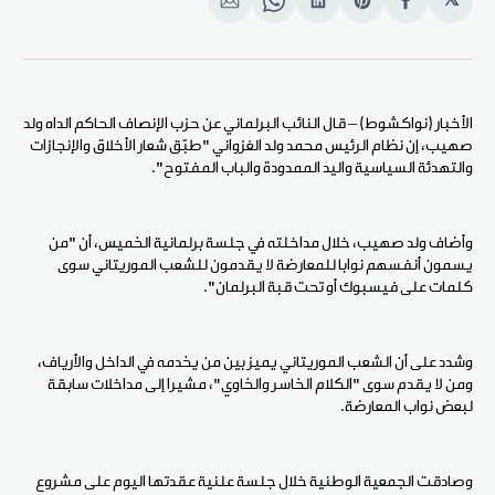
𝕏
انشر
Share
انشر
Share
انشر
على
on
على
on
على
الفيسبوك
Pinterest
لينكد
WhatsApp
الإيميل
إن
الأخبار (نواكشوط) – قال النائب البرلماني عن حزب الإنصاف الحاكم الداه ولد
صهيب، إن نظام الرئيس محمد ولد الغزواني "طبّق شعار الأخلاق والإنجازات
والتهدئة السياسية واليد الممدودة والباب المفتوح".
وأضاف ولد صهيب، خلال مداخلته في جلسة برلمانية الخميس، أن "من
يسمون أنفسهم نوابا للمعارضة لا يقدمون للشعب الموريتاني سوى
كلمات على فيسبوك أو تحت قبة البرلمان".
وشدد على أن الشعب الموريتاني يميز بين من يخدمه في الداخل والأرياف،
ومن لا يقدم سوى "الكلام الخاسر والخاوي"، مشيرا إلى مداخلات سابقة
لبعض نواب المعارضة.
وصادقت الجمعية الوطنية خلال جلسة علنية عقدتها اليوم على مشروع