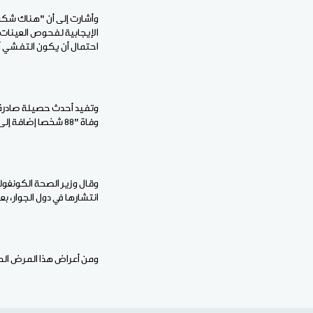
وأشارت إلى أن "هناك شكوك
الإيجابية لفحوص العينات ا
احتمال أن يكون التفشي أوس
وتفيد أحدث حصيلة صادرة 
وفاة "88 شخصا إضافة إلى 336 شخصا يشتبه في إصابتهم".
وقال وزير الصحة الكونغول
انتشارها في دول الجوار، ب
ومن أعراض هذا المرض الحمى والنزف والق