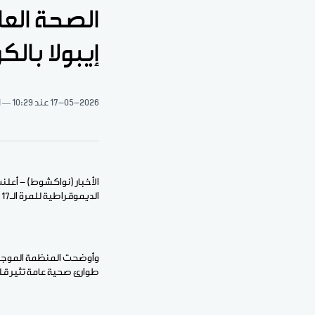
الصحة الع
إيبولا بالك
17-05-2026
عند 10:29
1 د
الأخبار (نواكشوط) - أعلن
الديموقراطية للمرة الـ17 في تاريخ البلاد.
وأوضحت المنظمة الموجود
طوارئ صحية عامة تثير قلق