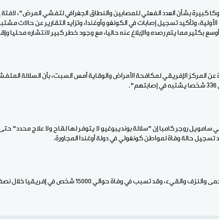
ا كبيرة بشأن العدد الفعلي للمصابين والنطاق الجغرافي لتفشي المرض"، لافتة إلى
لأولية، وتأكيد تسجيل إصابات في الكونغو وأوغندا، وتزايد التقارير عن حالات مشتب
ع بكثير مما يتم رصده والإبلاغ عنه حاليا، مع وجود خطر كبير لانتشاره محليا وإق
عن المركز الإفريقي لمكافحة الأمراض والوقاية أمس السبت، بأن السلالة المتفش
ي سامويل روجر كامبا إن "سلالة بونديبوغيو لا يتوفر لها لقاح ولا علاج محدد" حت
عد تسجيل حالة وفاة لمواطن كونغولي في دولة أوغندا المجاورة.
يء، وقد تسبب في وفاة حوالي 15000 شخص في إفريقيا خلال نصف قرن الماضي.