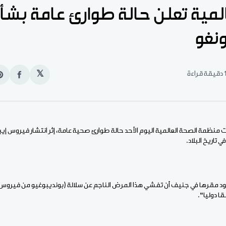
المية تعلن حالة طوارئ عامة بش
ونغو
قيقة قراءة
𝕏
انشر
e
على
n
الفيس
t
ت منظمة الصحة العالمية اليوم الأحد حالة طوارئ صحية عامة، إثر انتشار فيروس إي
 مقرها في جنيف أن تفشي هذا المرض الناجم عن سلالة (بونديبوغيو من فيروس 
ا دوليا".