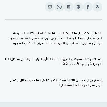
𝕏
انشر
Share
انشر
Share
انشر
على
on
على
on
على
الفيسبوك
Pinterest
لينكد
WhatsApp
الإيميل
إن
الأخبار (نواكشوط) - انتخبت الجمعية العامة لقطب ائتلاف المعارضة
الديمقراطية مساء اليوم السبت رئيس حزب اتحاد قوى التقدم محمد ولد
مولد رئيسا دوريا للقطب، وذلك بعد انتهاء مأمورية المكتب السابق.
كما انتخبت الجمعية نور الدين محمدو نائبا أول للرئيس، والحاج عمر تال نائبا
ثانيا، والشيخ عبد الأحد نائبا ثالثا.
ووفق إيجاز صادر عن الائتلاف، فقد انتُخبت القيادة الجديدة خلال اجتماع
قوّم عمل القيادة السابقة داخليا.