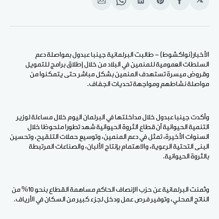
𝕏
انشر
Share
انشر
Share
انشر
على
on
على
on
على
الفيسبوك
Pinterest
لينكد
WhatsApp
الإيميل
إن
الأخبار(نواكشوط) - طالبت البرلمانية جينبا عبدول بمواصلة دعم
السلطات العمومية للمنمين في البلاد من خلال إطلاق برامج للتمويل
وقروض ميسرة تستهدف المنمين بشكل مباشر حتى يتمكنوا من
مواصلة نشاطهم ومواجهة تحديات الجفاف.
وأكدت جينبا عبدول خلال مداخلتها في البرلمان اليوم خلال مساءلة لوزير
التنمية الحيوانية أن قطاع الثروة الحيوانية شهد تطورا ملحوظا خلال
السنوات الأخيرة، تمثل في دعم المنمين، وتوسيع حملات التلقيح، وتحسين
البنى التحتية الرعوية، والاهتمام بإنتاج الألبان، والصناعات المرتبطة
بالثروة الحيوانية.
وثمنت البرلمانية عن حزب الإنصاف الحاكم مساهمة القطاع بنحو 10% من
الناتج المحلي، وتوفير فرص عمل ودخل لجزء كبير من السكان في الأرياف.