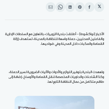
𝕏
انشر
Share
انشر
Share
انشر
على
on
على
on
على
الفيسبوك
Pinterest
لينكد
WhatsApp
الإيميل
إن
الأخبار (نواكشوط) – أطلقت بلدية الزويرات، بالتعاون مع السلطات الإدارية
والفاعلين المحليين، حملة واسعة للنظافة بالمدينة، تستهدف إزالة
القمامة والمكبات داخل المدينة وفي ضواحيها.
وتعهدت البلدية بتوفير اللوازم والأدوات والآليات الضرورية لسير الحملة،
وكذا الشاحنات والحاويات المخصصة لنقل القمامة والأوساخ، إضافة إلى
طاقم متكامل من عمال النظافة التابع لها.