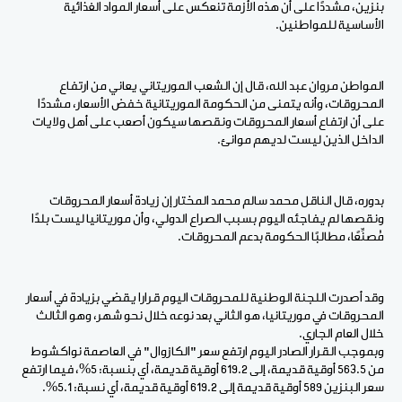
بنزين، مشددًا على أن هذه الأزمة تنعكس على أسعار المواد الغذائية
الأساسية للمواطنين.
المواطن مروان عبد الله، قال إن الشعب الموريتاني يعاني من ارتفاع
المحروقات، وأنه يتمنى من الحكومة الموريتانية خفض الأسعار، مشددًا
على أن ارتفاع أسعار المحروقات ونقصها سيكون أصعب على أهل ولايات
الداخل الذين ليست لديهم موانئ.
بدوره، قال الناقل محمد سالم محمد المختار إن زيادة أسعار المحروقات
ونقصها لم يفاجئه اليوم بسبب الصراع الدولي، وأن موريتانيا ليست بلدًا
مُصنِّعًا، مطالبًا الحكومة بدعم المحروقات.
وقد أصدرت اللجنة الوطنية للمحروقات اليوم قرارا يقضي بزيادة في أسعار
المحروقات في موريتانيا، هو الثاني بعد نوعه خلال نحو شهر، وهو الثالث
خلال العام الجاري.
وبموجب القرار الصادر اليوم ارتفع سعر "الكازوال" في العاصمة نواكشوط
من 563.5 أوقية قديمة، إلى 619.2 أوقية قديمة، أي بنسبة: 5%، فيما ارتفع
سعر البنزين 589 أوقية قديمة إلى 619.2 أوقية قديمة، أي نسبة: 5.1%.