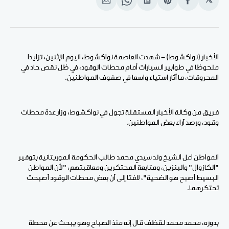
𝕏
انشر
Share
انشر
Share
انشر
على
on
على
on
على
الفيسبوك
Pinterest
لينكد
WhatsApp
الإيميل
إن
الأخبار (نواكشوط) - شهدت العاصمة نواكشوط، اليوم الإثنين، تزايدا
ملحوظا في طوابير السيارات أمام محطات الوقود، في ظل نقص حاد في
المحروقات، ما أثار استياء واسعا في صفوف المواطنين.
فريق من وكالة الأخبار المستقلة تجول في نواكشوط، وزار عدة محطات
وقود، ورصد آراء بعض المواطنين.
المواطن اعل الشيخ ولد سيدي محمد طالب الحكومة الموريتانية بتوفير
"الكازوال" والبنزين، ومتابعة المحتكرين ومعاقبتهم، "لأن المواطن
البسيط أصبح هو الضحية"، لافتا إلى أن بعض محطات الوقود أصبحت
تحتكرهما.
بدوره، محمد محمد لقظف قال إنه منذ الصباح وهو يبحث عن محطة