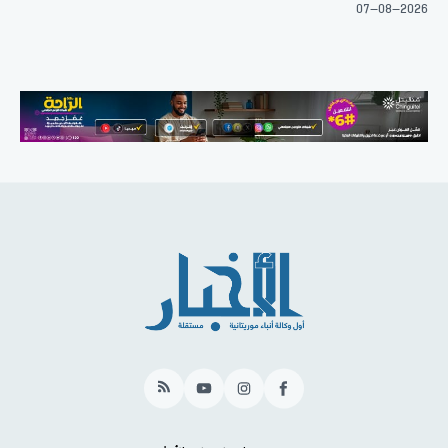
07-08-2026
RSS
YouTube
Instagram
Facebook