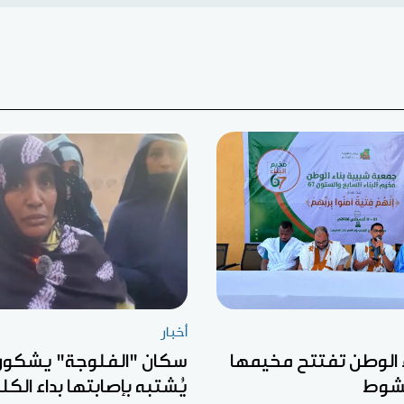
أخبار
 الوطن تفتتح مخيمها
سكان "الفلوجة" يشكون
يُشتبه بإصابتها بداء الك