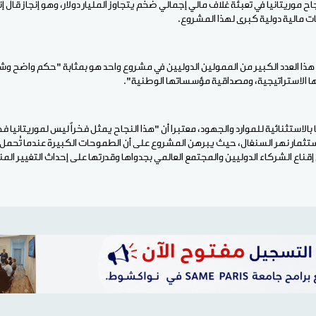
نجاح موريتانيا في تعبئة غلاف مالي إجمالي ضخم يتجاوز المليار دولار، وهو إنجاز قال
مالية دولية كبرى لهذا المشروع.
هذا العدد الكبير من الممولين الدوليين في مشروع واحد هو بمثابة "حكم واضح وش
تها الاستراتيجية، ومصداقية مؤسساتها الوطنية".
الاستثنائية للموارد والجهود، معتبرا أن "هذا النجاح يمثل فخراً ليس لموريتانيا
ستثمار نهر السنغال، حيث يبرهن المشروع على أن الطموحات الكبيرة عندما تُحمل بر
إقناع الشركاء الدوليين والمجتمع العالمي بجدواها وقدرتها على إحداث التغيير الم