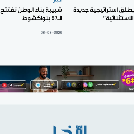
أخبار
ك BFI يطلق استراتيجية جديدة
شبيبة بناء الوطن تفتتح
لاستثنائية"
الـ67 بنواكشوط
08-08-2026