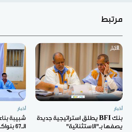
مرتبط
أخبار
أخبار
بنك BFI يطلق استراتيجية جديدة
شبيبة بناء
يصفها بـ"الاستثنائية"
الـ67 بنواكشوط