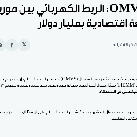
مفوض OMVS: الربط الكهربائي بين مور
 اقتصادية بمليار دولار
1 دقيقة قراءة
𝕏
انشر
e
على
n
الفيس
t
الأخبار (نواكشوط) قال مفوض منظمة استثمار نهر السنغال (OMVS)، محمد ولد ع
الجهد بين موريتانيا ومالي (PIEMM) يمثل تحولا استراتيجيا يتجاوز كونه مجرد بنية تحتية تقنية،
الاجتماعي في المنطقة.
عقود تنفيذ أشغال المشروع، حيث شدد ولد عبد الفتاح على أن هذا الإنجاز يندرج
تكامل الإقليمي.