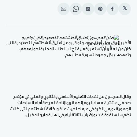
𝕏
انشر
Share
انشر
Share
انشر
على
on
على
on
على
الفيسبوك
Pinterest
لينكد
WhatsApp
الإيميل
إن
الأخبار(نواذيبو)- أعلن مدرسو نواذيبو عن تعليق أنشطتهم التصعيدية التى
كان من المقرر أن تستمر بفعل فتح السلطات المحلية لحوارمعهم ،
وتعهدها ببذل جهود لتسوية مطلبهم.
وقال المدرسون من نقابات التعليم الأساسي والثانوي والفني في مؤتمر
صحفي مشترك مساء اليوم إنهم قرروا إتاحة الفرصة أمام السلطات
الجهوية ، ورمي الكرة في مرماها حيث علقوا كافة أنشطتهم التى كانت
تضم سلسلة وقفات وإضراب لثلاثة أيام في نهاية مايو المقبل.