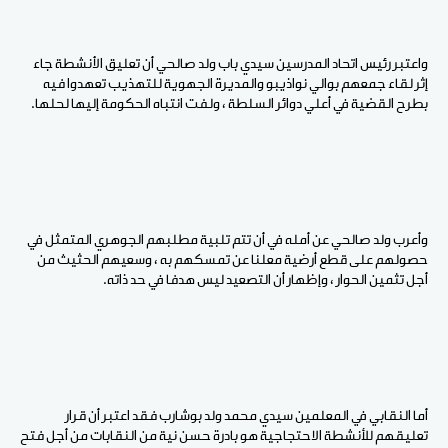
واعتبر رئيس اتحاد المدرسين سيدي باب ولد صالحي أن تعليق الأنشطة جاء
إثر لقاء جمعهم بوالي نواذيبو والمديرة الجهوية للتهذيب تعهدوا فيه
بطرح القضية في أعلي دوائر السلطة ، ولفت انتباه الحكومة إليها لحلها.
وأعرب ولد صالحي عن أمله في أن تتم تلبية مطلبهم الجوهري المتمثل في
حصولهم على قطع أرضية معلنا عن تمسكهم به ، وسعيهم الحثيث من
أجل تثمين الحوار ، وإظهار أن التصعيد ليس هدفا في حد ذاته.
أما النقابي في المعلمين سيدي محمد ولد بوشارب فقد اعتبر أن قرار
تعليقهم للأنشطة الاحتجاجية هو بادرة حسن نية من النقابات من أجل فتح