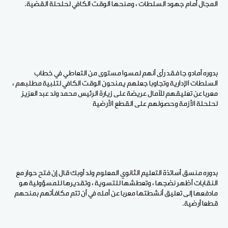
المجال أمام جهود السلطات ، ومنحها الوقت الكافي لحلحلة القضية.
بدوره أمادو جا فقد رأى أنهم لمسوا مستوى من التعاطي في خطاب
السلطات الإدارية وتجاوبا جعلهم يمنحون الوقت الكافي لتلبية مطلبهم ،
معربا عن تعليقهم للآمال عريضة على زيارة الرئيس محمد ولد عبد العزيز
لحلحلة الأزمة وحصولهم على القطع الأرضية
بدوره منسق أساتذة التعليم الثانوي المعلوم ولد أوبك قال إن فتح حوار مع
النقابات أظهر نضجها ، وتعطشها للتسوية ، وتقديرها للمسؤولية هو
مادفعها إلى تعليق أنشطتها معربا عن أمله في أن تتم مكافأتهم بمنحهم
قطعا أرضية.