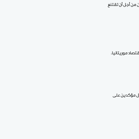
لي الذى يبعد من المدينة 10 كلم إن الوقت حان من أجل أن تقتنع
صاد موريتانيا.
ال مؤكدين على