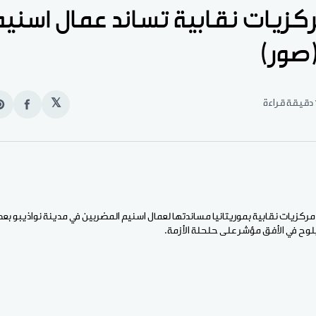
ركزيات نقابية تساند عمال اسنيم
صور)
قراءة
𝕏
انشر
e
على
n
الفيس
t
لأخبار(نواذيبو)- أعلنت 7 مركزيات نقابية بموريتانيا مساندتها لعمال اسنيم المضربين في مدينة نواذي
لوح في الأفق مؤشر على حلحلة الأزمة.