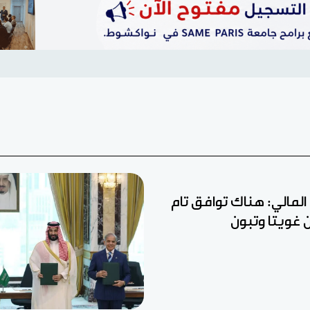
ل المالي: هناك توافق تام
ين غويتا وتبون