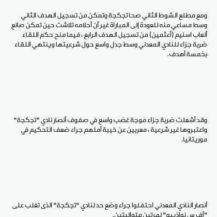
ومع مطلع الشوط الثاني صحا تجكجة وتمكن من تسجيل الهدف الثاني
وسط مساعي منه للعودة إلى المباراة غير أن أحلامه تلاشت حين تمكن صانع
ألعاب اسنيم (أعثمين) من تسجيل الهدف الرابع ، فيما منح حكم اللقاء
ضربة جزاء للنادي المعدني وسط جدل واسع حول شرعيتها وينتهي اللقاء
بخمسة أهدف.
وقد أشعلت ضربة جزاء موجة غضب واسع في صفوف أنصار نادي "تجكجة"
واعتبروها غير شرعية ، معربين عن خيبة أملهم جراء ضعف التحكيم في
موريتانيا.
أنصار النادي المعدني احتفلوا جراء وضع حد لنادي "تجكجة" الذى تغلب على
"أف س نواذيبو" لمرتين متواليتين.