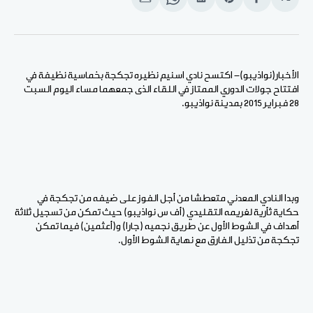
انشر
Share
انشر
Share
انشر
على
on
على
on
على
الفيسبوك
Pinterest
لينكد
WhatsApp
الإيميل
إن
الأخبار(نواذيبو)- اكتسح نادي اسنيم نظيره تجكجة بخماسية نظيفة في
افتتاح جولات الدوري الممتاز في اللقاء الذى جمعهما مساء اليوم السبت
28 فبراير 2015 بمدينة نواذيبو.
وبدا النادي المعدني متعطشا من أجل الفوز على ضيفه من تجكجة في
حكاية ثأرية لغريمه التقليدي (أف س نواذيبو) حيث تمكن من تسجيل ثلاثة
أهداف في الشوط الأول عن طريق نجميه (جارا) و(أعثمين) فيما تمكن
تجكجة من تذليل الفارق مع نهاية الشوط الأول.